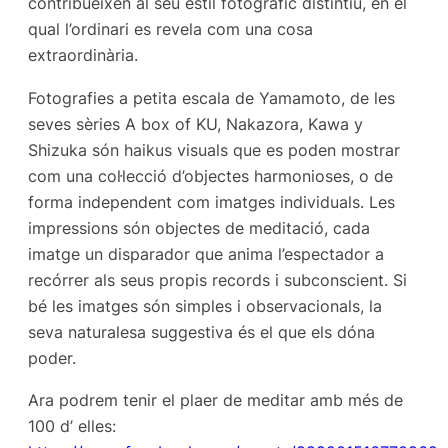
contribueixen al seu estil fotogràfic distintiu, en el
qual l’ordinari es revela com una cosa
extraordinària.
Fotografies a petita escala de Yamamoto, de les
seves sèries
A box of KU, Nakazora, Kawa y
Shizuka
són haikus visuals que es poden mostrar
com una col·lecció d’objectes harmonioses, o de
forma independent com imatges individuals. Les
impressions són objectes de meditació, cada
imatge un disparador que anima l’espectador a
recórrer als seus propis records i subconscient. Si
bé les imatges són simples i observacionals, la
seva naturalesa suggestiva és el que els dóna
poder.
Ara podrem tenir el plaer de meditar amb més de
100 d’ elles: