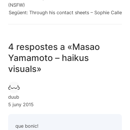
(NSFW)
Següent:
Through his contact sheets – Sophie Calle
4 respostes a «Masao
Yamamoto – haikus
visuals»
duub
5 juny 2015
que bonic!