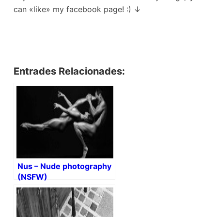
can «like» my facebook page! :) ↓
Entrades Relacionades:
Nus – Nude photography
(NSFW)