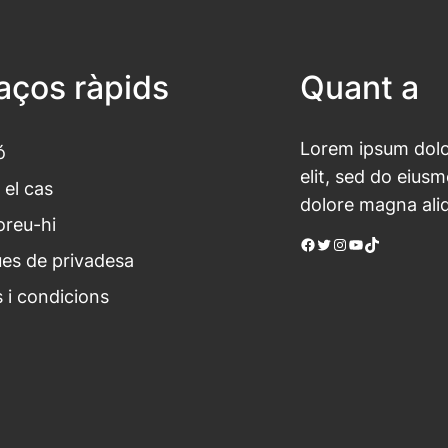
laços ràpids
Quant a
Lorem ipsum dolor
ó
elit, sed do eius
 el cas
dolore magna ali
oreu-hi
Facebook
Twitter
Instagram
YouTube
TikTok
ues de privadesa
 i condicions