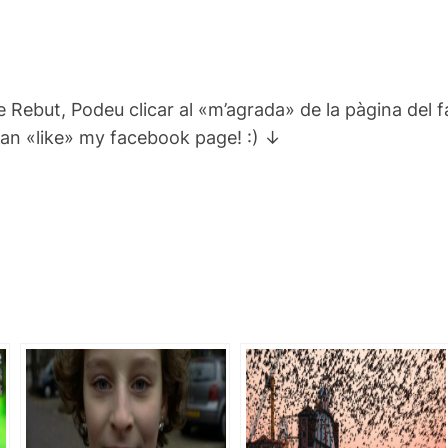
e Rebut, Podeu clicar al «m’agrada» de la pàgina del 
can «like» my facebook page! :) ↓