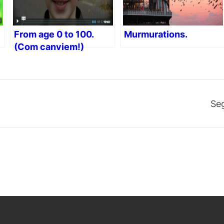
From age 0 to 100.
Murmurations.
(Com canviem!)
Se