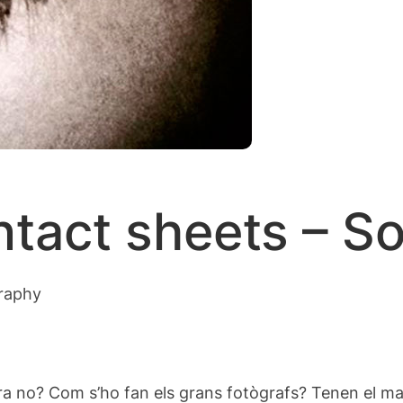
tact sheets – So
graphy
tra no? Com s’ho fan els grans fotògrafs? Tenen el mat