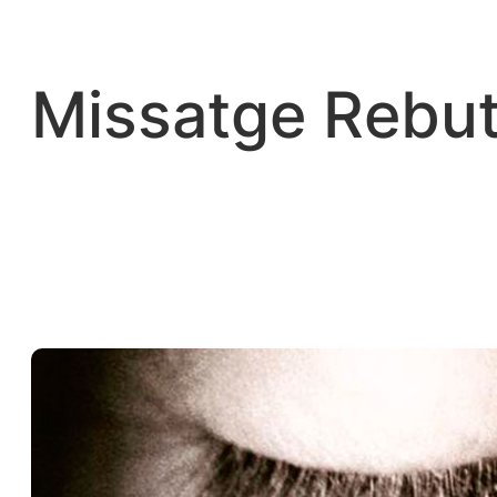
Vés
al
contingut
Missatge Rebut