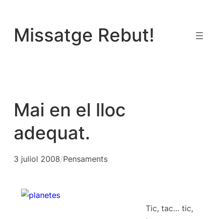
Vés
al
Missatge Rebut!
contingut
Mai en el lloc
adequat.
3 juliol 2008
/
Pensaments
Tic, tac… tic,