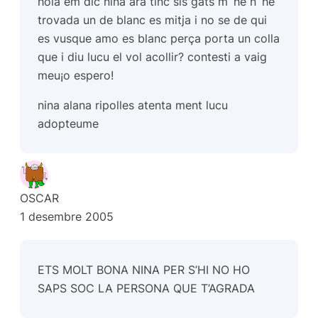
hola em dic nina ara tinc sis gats m`he n`he
trovada un de blanc es mitja i no se de qui
es vusque amo es blanc perça porta un colla
que i diu lucu el vol acollir? contesti a vaig
meu¡o espero!
nina alana ripolles atenta ment lucu
adopteume
OSCAR
1 desembre 2005
ETS MOLT BONA NINA PER S’HI NO HO
SAPS SOC LA PERSONA QUE T’AGRADA