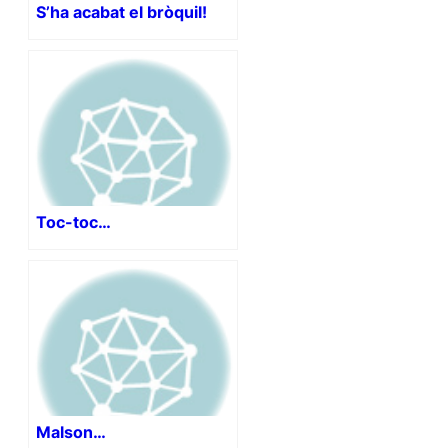
S’ha acabat el bròquil!
Toc-toc…
Malson…