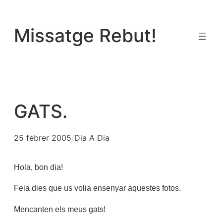
Vés
al
Missatge Rebut!
contingut
GATS.
25 febrer 2005
/
Dia A Dia
Hola, bon dia!
Feia dies que us volia ensenyar aquestes fotos.
Mencanten els meus gats!