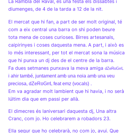
La Rambla del Raval, és una festa els dissabtes i
diumenges, de 4 de la tarda a 12 de la nit.
El mercat que hi fan, a part de ser molt original, té
com a eix central una barra on shi poden beure
tota mena de coses curioses. Birres artesanals,
caipirinyes i coses daquesta mena. A part, i això es
lo més interessant, per tot el mercat sona la música
que hi punxa un dj des de el centre de la barra.
Fa dues setmanes punxava la meva amiga
dZeRoGrrL
i ahir també, juntament amb una noia amb una veu
.
preciosa,
dZeRoGrrL feat emz (vocals)
Em va agradar molt lambient que hi havia, i no serà
lúltim dia que em passi per allà.
El dimecres és laniversari daquesta dj, Una altra
Cranc, com jo. Ho celebrarem a robadors 23.
Ella segur que ho celebrarà, no com jo, avui. Que