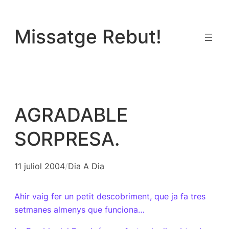
Vés
al
Missatge Rebut!
contingut
AGRADABLE
SORPRESA.
11 juliol 2004
/
Dia A Dia
Ahir vaig fer un petit descobriment, que ja fa tres
setmanes almenys que funciona…