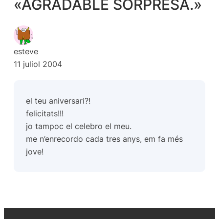
«AGRADABLE SORPRESA.»
esteve
11 juliol 2004
el teu aniversari?!
felicitats!!!
jo tampoc el celebro el meu.
me n’enrecordo cada tres anys, em fa més
jove!