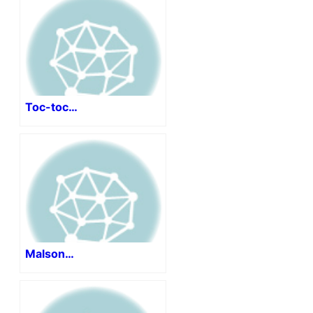
Toc-toc…
Malson…