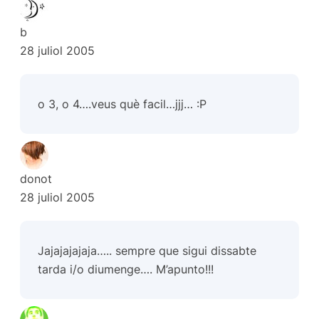
b
28 juliol 2005
o 3, o 4….veus què facil…jjj… :P
donot
28 juliol 2005
Jajajajajaja….. sempre que sigui dissabte
tarda i/o diumenge…. M’apunto!!!