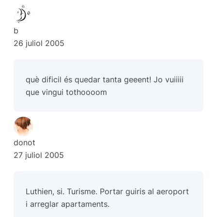
b
26 juliol 2005
què dificil és quedar tanta geeent! Jo vuiiiii
que vingui tothoooom
donot
27 juliol 2005
Luthien, si. Turisme. Portar guiris al aeroport
i arreglar apartaments.