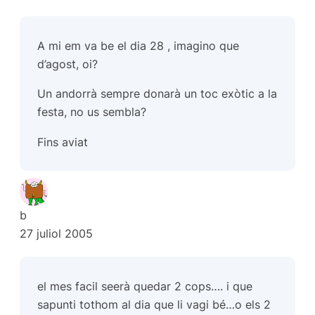
A mi em va be el dia 28 , imagino que
d’agost, oi?
Un andorrà sempre donarà un toc exòtic a la
festa, no us sembla?
Fins aviat
b
27 juliol 2005
el mes facil seerà quedar 2 cops…. i que
sapunti tothom al dia que li vagi bé…o els 2