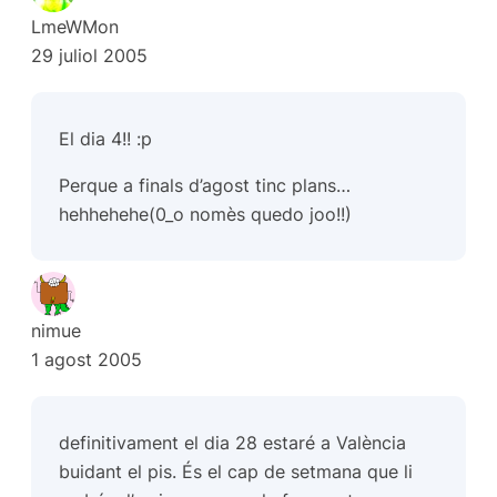
LmeWMon
29 juliol 2005
El dia 4!! :p
Perque a finals d’agost tinc plans…
hehhehehe(0_o nomès quedo joo!!)
nimue
1 agost 2005
definitivament el dia 28 estaré a València
buidant el pis. És el cap de setmana que li