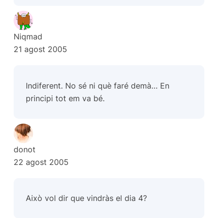
Niqmad
21 agost 2005
Indiferent. No sé ni què faré demà… En
principi tot em va bé.
donot
22 agost 2005
Això vol dir que vindràs el dia 4?