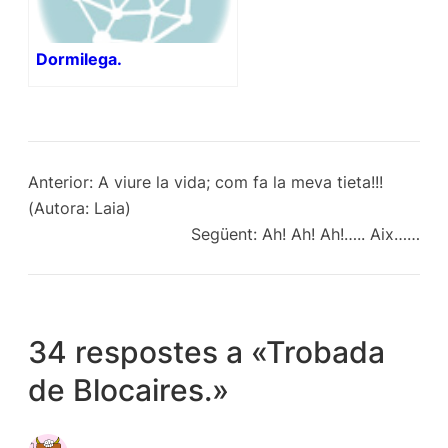
Dormilega.
Anterior:
A viure la vida; com fa la meva tieta!!!
(Autora: Laia)
Següent:
Ah! Ah! Ah!….. Aix……
34 respostes a «Trobada
de Blocaires.»