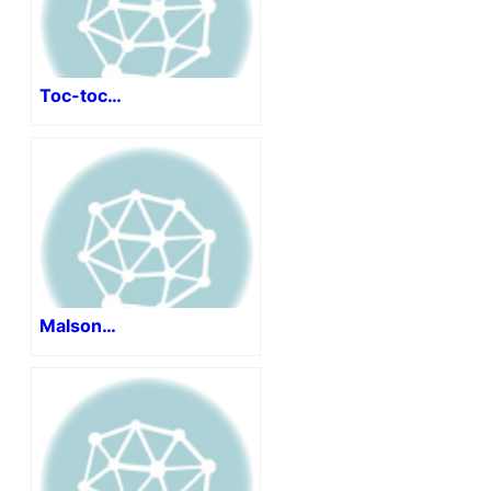
Toc-toc…
Malson…