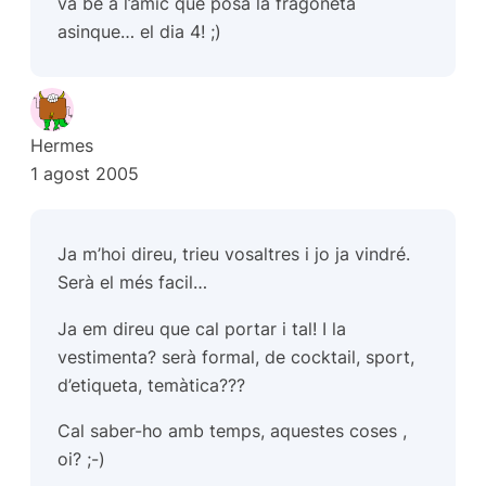
va bé a l’amic que posa la fragoneta
asinque… el dia 4! ;)
Hermes
1 agost 2005
Ja m’hoi direu, trieu vosaltres i jo ja vindré.
Serà el més facil…
Ja em direu que cal portar i tal! I la
vestimenta? serà formal, de cocktail, sport,
d’etiqueta, temàtica???
Cal saber-ho amb temps, aquestes coses ,
oi? ;-)