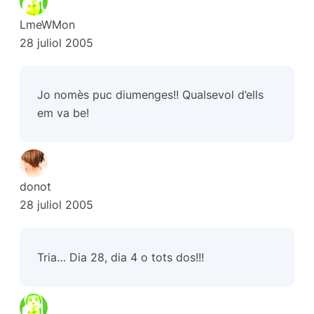
LmeWMon
28 juliol 2005
Jo nomès puc diumenges!! Qualsevol d’ells
em va be!
donot
28 juliol 2005
Tria… Dia 28, dia 4 o tots dos!!!