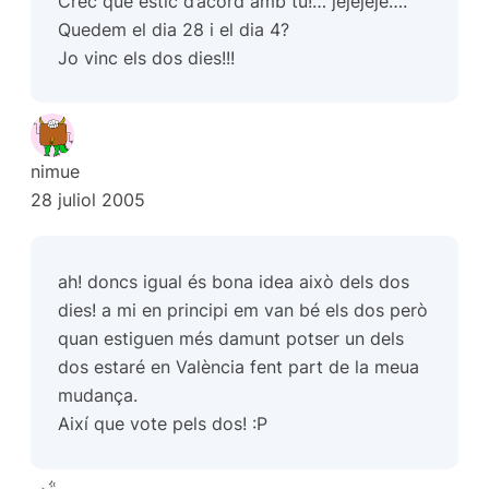
Crec que estic d’acord amb tu!… jejejeje….
Quedem el dia 28 i el dia 4?
Jo vinc els dos dies!!!
nimue
28 juliol 2005
ah! doncs igual és bona idea això dels dos
dies! a mi en principi em van bé els dos però
quan estiguen més damunt potser un dels
dos estaré en València fent part de la meua
mudança.
Així que vote pels dos! :P