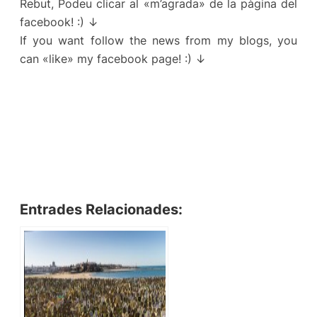
Rebut, Podeu clicar al «m’agrada» de la pàgina del
facebook! :) ↓
If you want follow the news from my blogs, you
can «like» my facebook page! :) ↓
Entrades Relacionades: