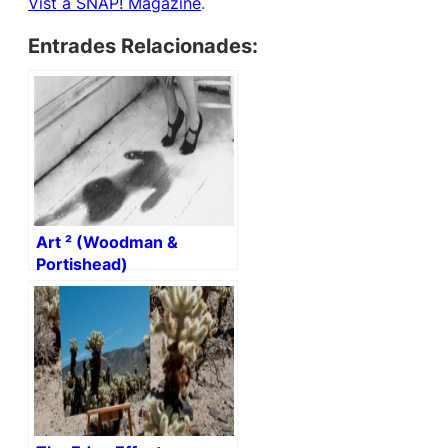
Vist a SNAP! Magazine
.
Entrades Relacionades:
Art ² (Woodman &
Portishead)