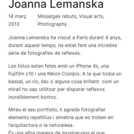
Joanna Lemanska
14 març
Missatges rebuts
, 
Visual arts,
/
2013
Photography
Joanna Lemanska ha viscut a París durant 4 anys,
durant aquest temps, ha estat fent una increible
sèrie de fotografies de reflexes.
Les fotos estan fetes amb un iPhone 4s, una
Fujifilm x10 i una Nikon Coolpix. A la que troba un
bassal, un rio, llac o alguna cosa brillant com un
mirall ho sap utilitzar per disparar reflexos
increïblement bonics.
Mireu el seu portfolio, li agrada fotografiar
elements repetitius i simetria que es troben en
l’arquitectura o la naturalesa.
És una altra manera de mostrar-nos el que