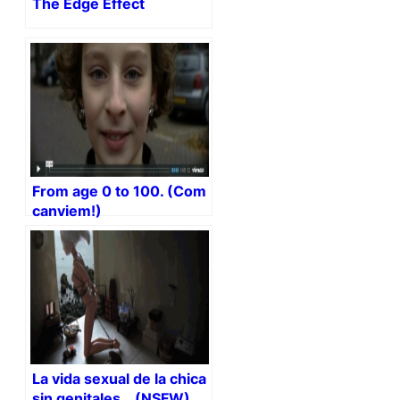
The Edge Effect
From age 0 to 100. (Com
canviem!)
La vida sexual de la chica
sin genitales… (NSFW)