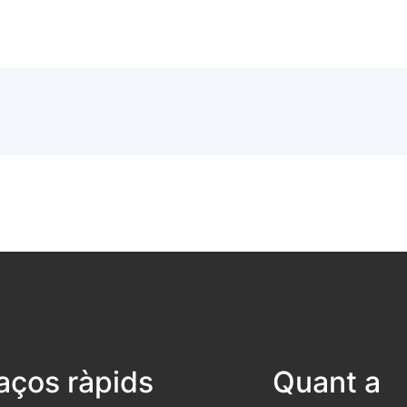
laços ràpids
Quant a