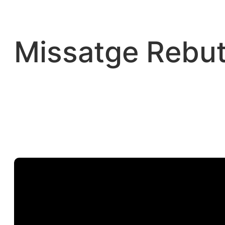
Vés
al
contingut
Missatge Rebut