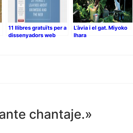
11 llibres gratuïts per a
L’àvia i el gat. Miyoko
dissenyadors web
Ihara
tante chantaje.»