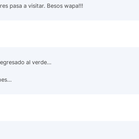
es pasa a visitar. Besos wapa!!!
 regresado al verde…
ones…