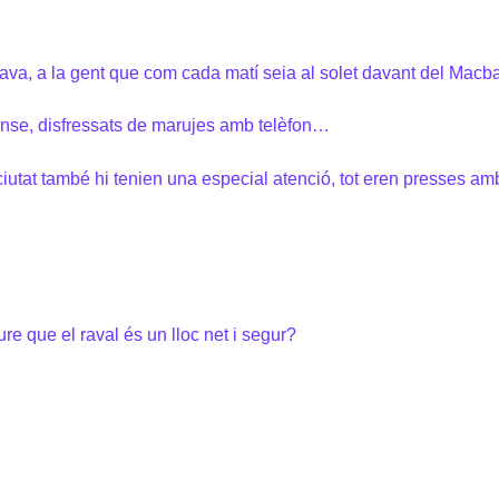
a, a la gent que com cada matí seia al solet davant del Macba
sense, disfressats de marujes amb telèfon…
 ciutat també hi tenien una especial atenció, tot eren presses am
ure que el raval és un lloc net i segur?