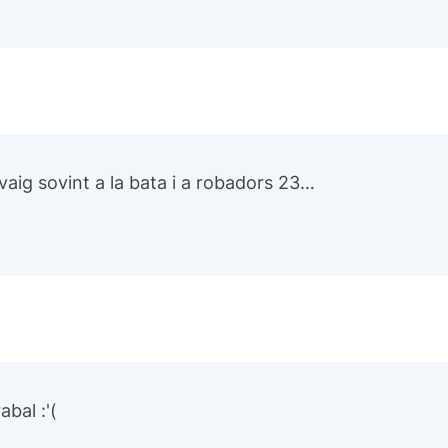
 vaig sovint a la bata i a robadors 23…
bal :'(