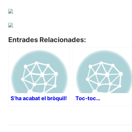
Entrades Relacionades:
S’ha acabat el bròquil!
Toc-toc…