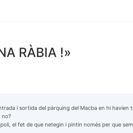
NA RÀBIA !»
ntrada i sortida del pàrquing del Macba en hi havien t
, no?
poli, el fet de que netegin i pintin només per que semb