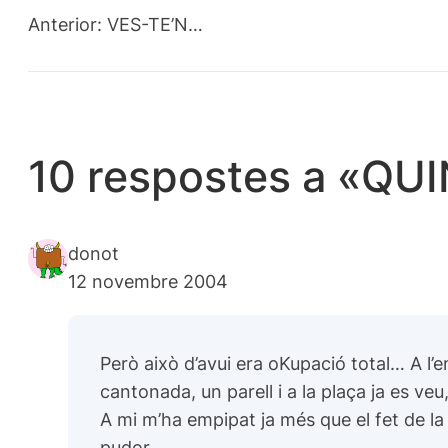
Anterior:
VES-TE’N…
10 respostes a «QUI
donot
12 novembre 2004
Però això d’avui era oKupació total… A l’e
cantonada, un parell i a la plaça ja es veu
A mi m’ha empipat ja més que el fet de la 
pudor…