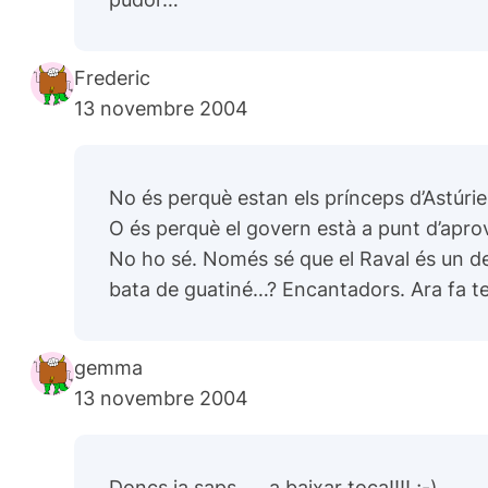
Frederic
13 novembre 2004
No és perquè estan els prínceps d’Astúrie
O és perquè el govern està a punt d’aprov
No ho sé. Només sé que el Raval és un del
bata de guatiné…? Encantadors. Ara fa te
gemma
13 novembre 2004
Doncs ja saps….. a baixar toca!!!! ;-)