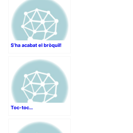
S’ha acabat el bròquil!
Toc-toc…