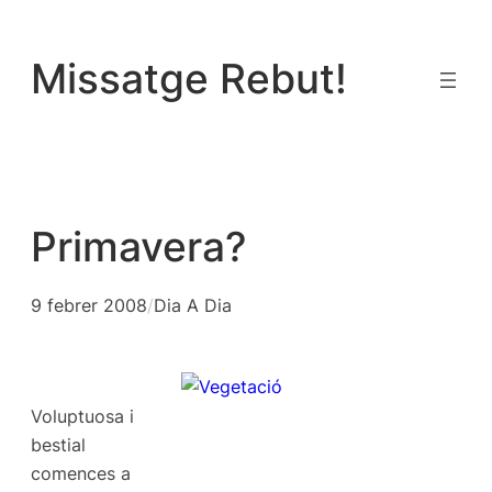
Vés
al
Missatge Rebut!
contingut
Primavera?
9 febrer 2008
/
Dia A Dia
Voluptuosa i
bestial
comences a