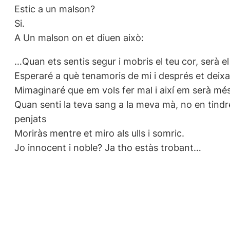
Estic a un malson?
Si.
A Un malson on et diuen això:
…Quan ets sentis segur i mobris el teu cor, serà 
Esperaré a què tenamoris de mi i després et deixar
Mimaginaré que em vols fer mal i així em serà més 
Quan senti la teva sang a la meva mà, no en tindré 
penjats
Moriràs mentre et miro als ulls i somric.
Jo innocent i noble? Ja tho estàs trobant…