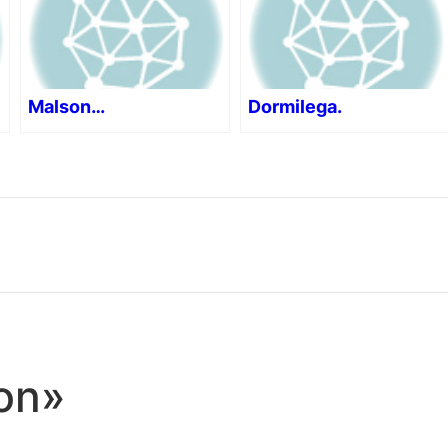
Malson…
Dormilega.
on»