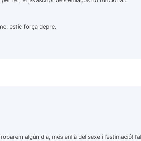
me, estic força depre.
…
obarem algún dia, més enllà del sexe i l’estimació! l’a