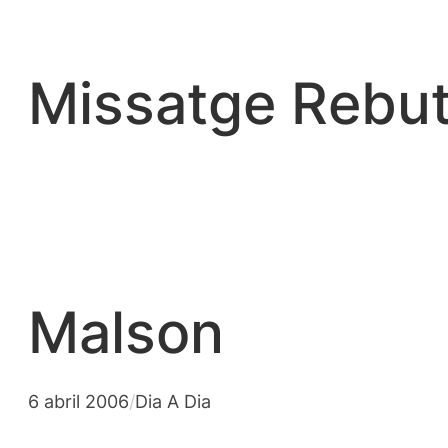
Vés
al
contingut
Missatge Rebut
Malson
6 abril 2006
/
Dia A Dia