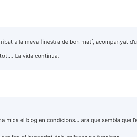
arribat a la meva finestra de bon matí, acompanyat d’
tot…. La vida continua.
na mica el blog en condicions… ara que sembla que l’e
à per fer, el javascript dels enllaços no funciona…