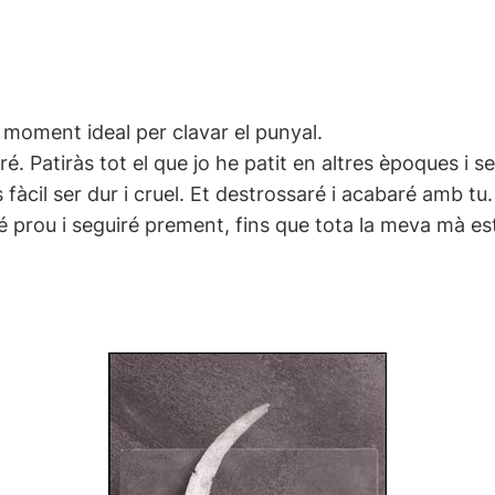
el moment ideal per clavar el punyal.
é. Patiràs tot el que jo he patit en altres èpoques i s
fàcil ser dur i cruel. Et destrossaré i acabaré amb tu.
prou i seguiré prement, fins que tota la meva mà estig