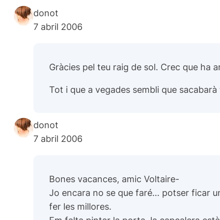
donot
7 abril 2006
Gràcies pel teu raig de sol. Crec que ha 
Tot i que a vegades sembli que sacabarà 
donot
7 abril 2006
Bones vacances, amic Voltaire-
Jo encara no se que faré… potser ficar u
fer les millores.
Em falta pintar la porta, la capçalera est