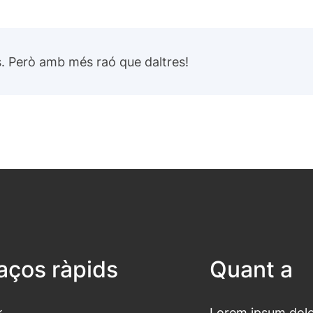
Però amb més raó que daltres!
laços ràpids
Quant a
Lorem ipsum dolor