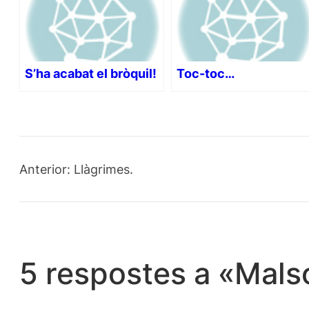
S’ha acabat el bròquil!
Toc-toc…
Anterior:
Llàgrimes.
5 respostes a «Mals