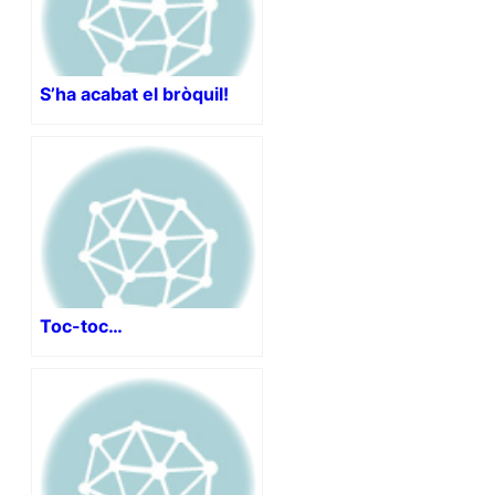
S’ha acabat el bròquil!
Toc-toc…