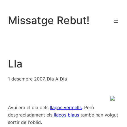
Vés
al
Missatge Rebut!
contingut
Lla
1 desembre 2007
/
Dia A Dia
Avui era el dia dels
llaços vermells
. Però
desgraciadament els
llaços blaus
també han volgut
sortir de l'oblid.