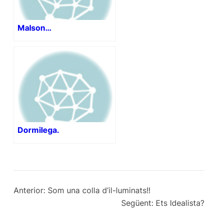
Malson…
Dormilega.
Anterior:
Som una colla d’il-luminats!!
Següent:
Ets Idealista?