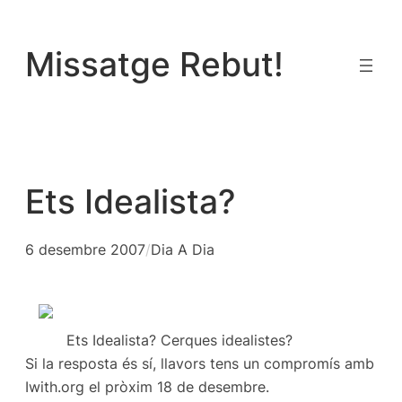
Vés
al
Missatge Rebut!
contingut
Ets Idealista?
6 desembre 2007
/
Dia A Dia
Ets Idealista? Cerques idealistes?
Si la resposta és sí, llavors tens un compromís amb
Iwith.org el pròxim 18 de desembre.