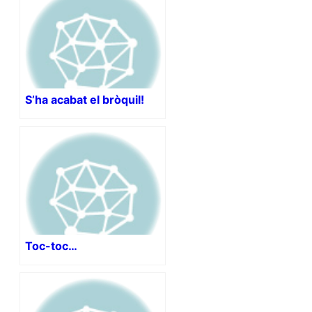
S’ha acabat el bròquil!
Toc-toc…