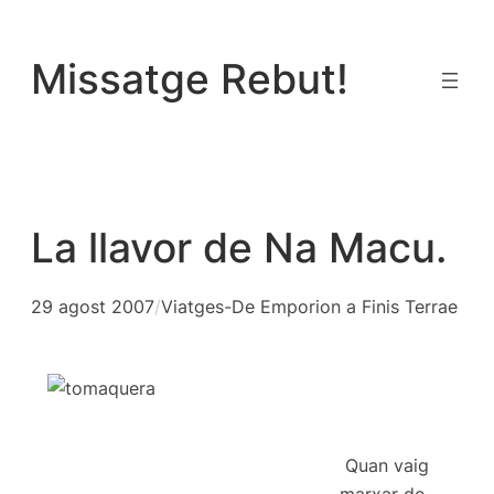
Vés
al
Missatge Rebut!
contingut
La llavor de Na Macu.
29 agost 2007
/
Viatges-De Emporion a Finis Terrae
Quan vaig
marxar de