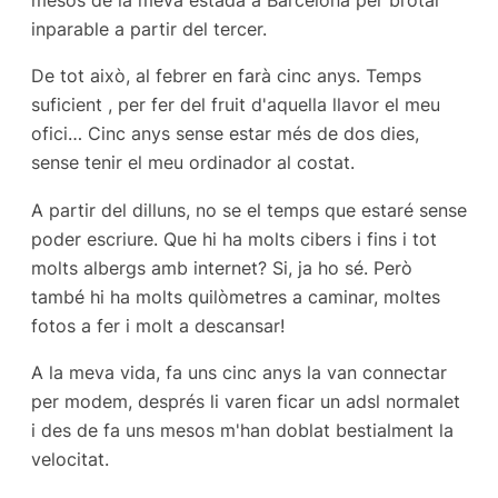
mesos de la meva estada a Barcelona per brotar
inparable a partir del tercer.
De tot això, al febrer en farà cinc anys. Temps
suficient , per fer del fruit d'aquella llavor el meu
ofici… Cinc anys sense estar més de dos dies,
sense tenir el meu ordinador al costat.
A partir del dilluns, no se el temps que estaré sense
poder escriure. Que hi ha molts cibers i fins i tot
molts albergs amb internet? Si, ja ho sé. Però
també hi ha molts quilòmetres a caminar, moltes
fotos a fer i molt a descansar!
A la meva vida, fa uns cinc anys la van connectar
per modem, després li varen ficar un adsl normalet
i des de fa uns mesos m'han doblat bestialment la
velocitat.