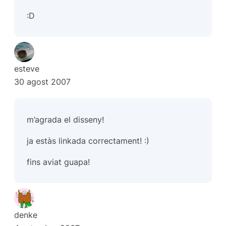
:D
esteve
30 agost 2007
m’agrada el disseny!
ja estàs linkada correctament! :)
fins aviat guapa!
denke