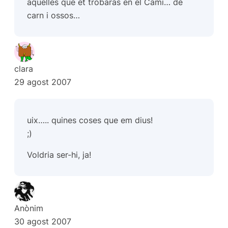
aquelles que et trobaràs en el Camí… de
carn i ossos…
clara
29 agost 2007
uix….. quines coses que em dius!
;)
Voldria ser-hi, ja!
Anònim
30 agost 2007