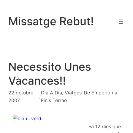
Vés
al
Missatge Rebut!
contingut
Necessito Unes
Vacances!!
22 octubre
Dia A Dia
, 
Viatges-De Emporion a
/
2007
Finis Terrae
Fa 12 dies que