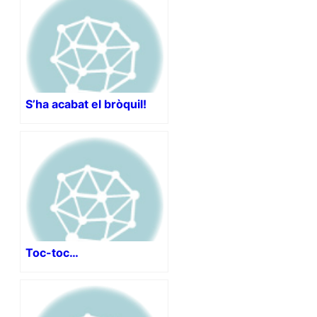
S’ha acabat el bròquil!
Toc-toc…