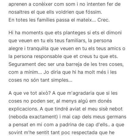
aprenen a conèixer com som i no intenten fer de
nosaltres el que ells voldrien que fóssim.
En totes les famílies passa el mateix… Crec.
Hi ha moments que ets planteges si ets el dimoni
que veuen en tu els teus familiars, la persona
alegre i tranquil·la que veuen en tu els teus amics o
la persona responsable que et creus tu que ets.
Segurament dec ser una barreja de les tres coses,
com a mínim… Jo diria que hi ha molt més i les
coses no són tant simples…
A que ve tot això? A que m'agradaria que si les
coses no poden ser, al menys algú em donés
explicacions. A que tindré aviat el meu sisè nebot
(neboda exactament) i mai cap dels meus germans
a pensat en mi com a padrina de cap d'ells.. a que
sovint m'he sentit tant poc respectada que he