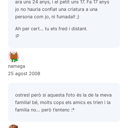
ara uns 24 anys, i el petit uns 17. Fa 17 anys
jo no hauria confiat una criatura a una
persona com jo, ni fumada!! ;)
Ah per cert… tu ets fred i distant.
:P
namaga
25 agost 2008
ostres! però si aquesta foto és la de la meva
familia! bé, molts cops els amics es trien i la
familia no… però t’entenc :*