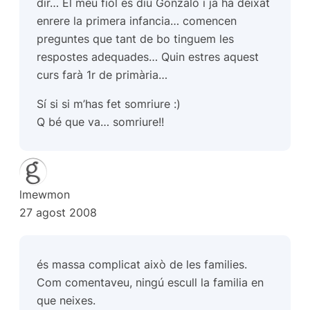
dir… El meu fiol es diu Gonzalo i ja ha deixat
enrere la primera infancia… comencen
preguntes que tant de bo tinguem les
respostes adequades… Quin estres aquest
curs farà 1r de primària…
Sí si si m’has fet somriure :)
Q bé que va… somriure!!
lmewmon
27 agost 2008
és massa complicat això de les families.
Com comentaveu, ningú escull la familia en
que neixes.