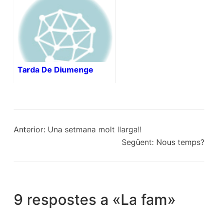
Tarda De Diumenge
Anterior:
Una setmana molt llarga!!
Següent:
Nous temps?
9 respostes a «La fam»