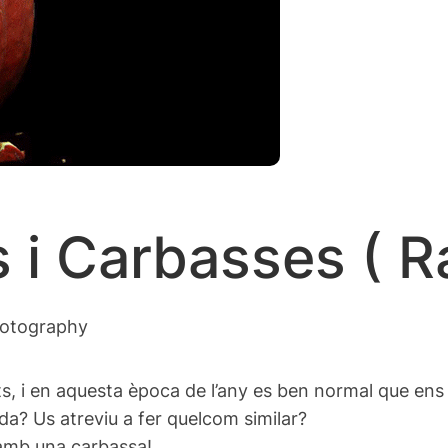
 i Carbasses ( Ra
Photography
ts, i en aquesta època de l’any es ben normal que en
a? Us atreviu a fer quelcom similar?
r amb una carbassa!