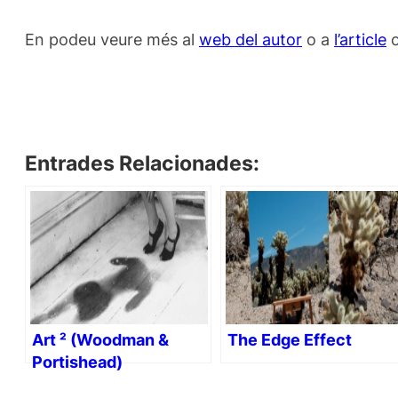
En podeu veure més al
web del autor
o a
l’article
o
Entrades Relacionades:
Art ² (Woodman &
The Edge Effect
Portishead)