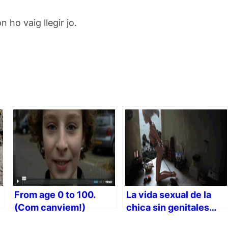
n ho vaig llegir jo.
From age 0 to 100.
La vida sexual de la
(Com canviem!)
chica sin genitales…
(NSFW)