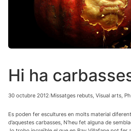
Hi ha carbasses
30 octubre 2012
/
Missatges rebuts
, 
Visual arts, 
Es poden fer escultures en molts material diferen
d’aquestes carbasses, N’heu fet alguna de semblad
Jo trobo increïble el que en Ray Villafane pot fe