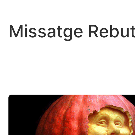
Vés
al
contingut
Missatge Rebut