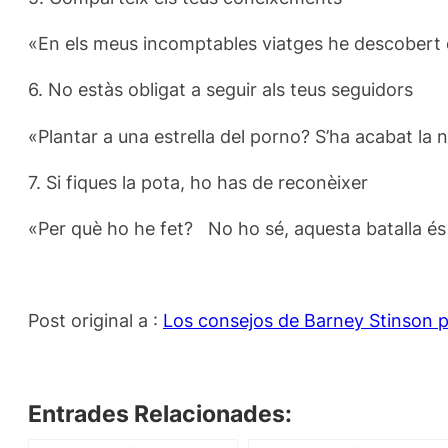
«En els meus
incomptables
viatges
he descobert
6.
No estàs
obligat a seguir
als teus
seguidors
«
Plantar
a una estrella
del porno
?
S’ha acabat
la 
7.
Si
fiques
la pota
,
ho has de reconèixer
«Per què
ho he
fet
?
No ho sé
,
aquesta batalla
és
Post original a :
Los consejos de Barney Stinson p
Entrades Relacionades: