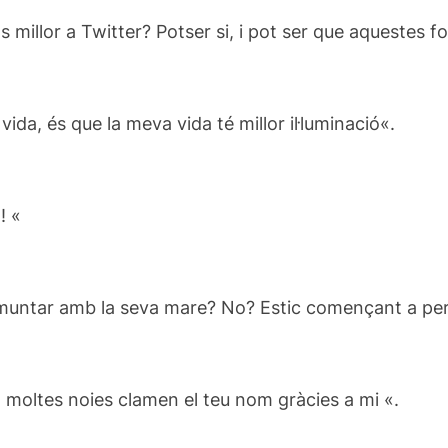
 millor
a Twitter
?
Potser si
,
i pot ser que
aquestes
fo
 vida
,
és que la meva
vida té
millor il·luminació
«.
n
!
«
untar
amb la seva mare
?
No?
Estic
començant a
pe
ò
moltes noies
clamen
el
teu
nom
gràcies a mi
«
.