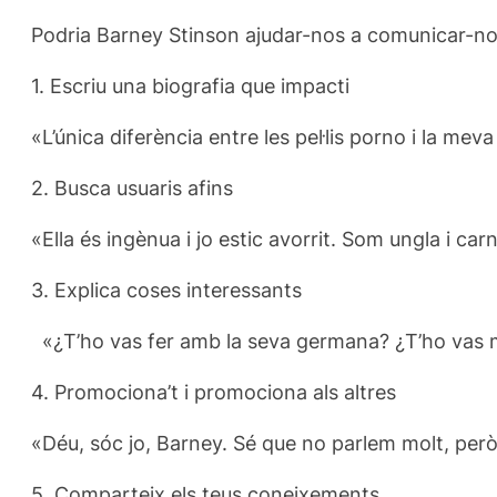
Podria
Barney
Stinson
ajudar-nos a
comunicar-nos
1.
Escriu una
biografia que
impacti
«L’única
diferència entre
les pel·lis
porno
i la meva
2.
Busca
usuaris
afins
«
Ella és
ingènua
i
jo
estic
avorrit
.
Som
ungla
i
car
3.
Explica
coses
interessants
«
¿T’ho
vas fer
amb la seva germana
?
¿T’ho vas
m
4.
Promociona’t
i promociona
als altres
«Déu
,
sóc
jo
,
Barney
.
Sé que no
parlem molt
,
per
5.
Comparteix
els teus coneixements