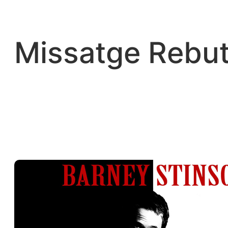
Vés
al
contingut
Missatge Rebut