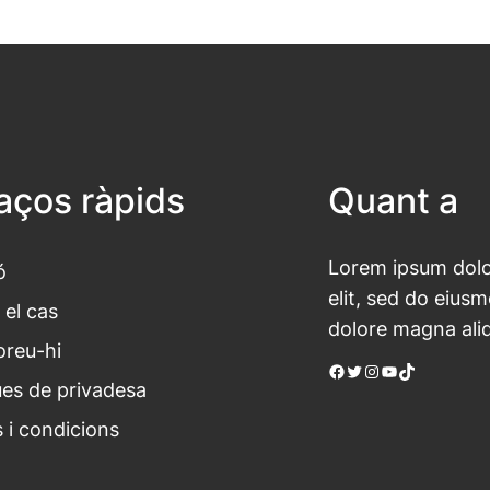
laços ràpids
Quant a
Lorem ipsum dolor
ó
elit, sed do eius
 el cas
dolore magna ali
oreu-hi
Facebook
Twitter
Instagram
YouTube
TikTok
ues de privadesa
 i condicions