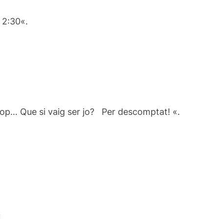
s 2:30
«.
cop
…
Que si
vaig ser jo
?
Per descomptat
!
«
.