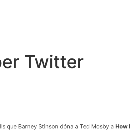
er Twitter
lls que
Barney
Stinson
dóna a
Ted
Mosby
a
How I