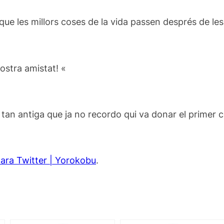
que les millors
coses de la vida
passen
després de
le
nostra amistat
! «
 tan
antiga que
ja
no recordo
qui va donar
el primer 
ara Twitter | Yorokobu
.