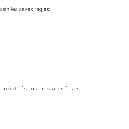
ssin
les seves regles
:
rdre
interès
en aquesta història
«
.