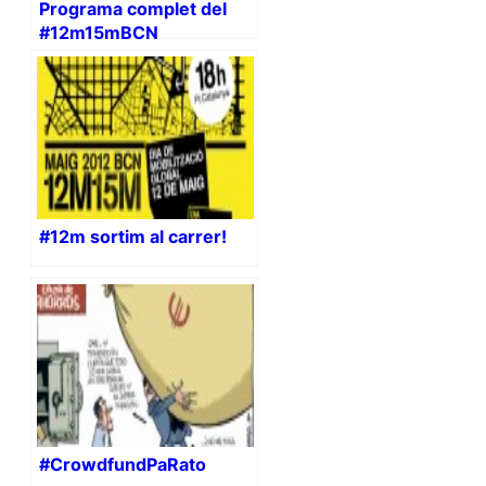
Programa complet del
#12m15mBCN
#12m sortim al carrer!
#CrowdfundPaRato