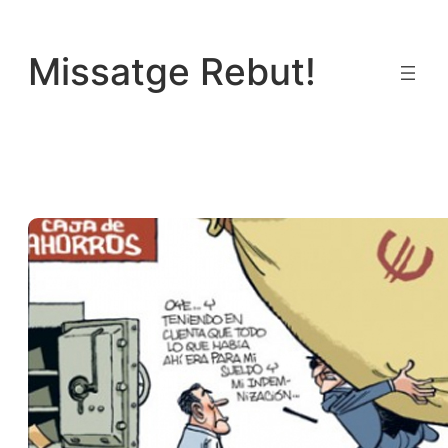
Vés
al
Missatge Rebut!
contingut