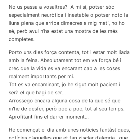
No us passa a vosaltres? A mi sí, potser sóc
especialment neuròtica i inestable o potser noto la
lluna plena que arriba dimecres a mig matí, no ho
sé, però avui n’ha estat una mostra de les més
completes.
Porto uns dies força contenta, tot i estar molt liada
amb la feina. Absolutament tot em va força bé i
crec que la vida es va encarant cap a les coses
realment importants per mi.
Tot es va encaminant, jo he sigut molt pacient i
serà el que hagi de ser…
Arrossego encara alguna cosa de la que sé que
m’he de desfer, però poc a poc, tot al seu temps.
Aprofitant fins el darrer moment…
He començat el dia amb unes noticies fantàstiques,
notícies d’aquelles que et fan xisclar d’alegria i que