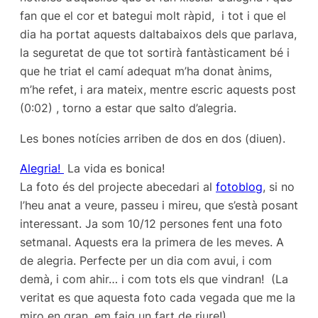
fan que el cor et bategui molt ràpid, i tot i que el
dia ha portat aquests daltabaixos dels que parlava,
la seguretat de que tot sortirà fantàsticament bé i
que he triat el camí adequat m’ha donat ànims,
m’he refet, i ara mateix, mentre escric aquests post
(0:02) , torno a estar que salto d’alegria.
Les bones notícies arriben de dos en dos (diuen).
Alegria!
La vida es bonica!
La foto és del projecte abecedari al
fotoblog
, si no
l’heu anat a veure, passeu i mireu, que s’està posant
interessant. Ja som 10/12 persones fent una foto
setmanal. Aquests era la primera de les meves. A
de alegria. Perfecte per un dia com avui, i com
demà, i com ahir… i com tots els que vindran! (La
veritat es que aquesta foto cada vegada que me la
miro en gran, em faig un fart de riure!)