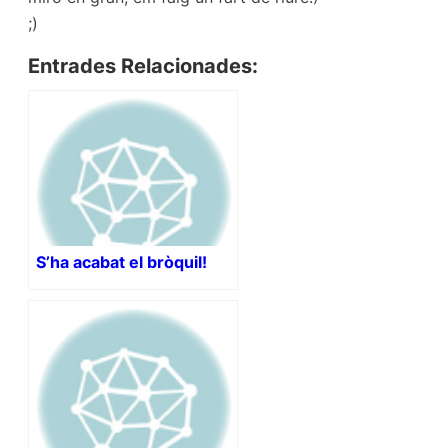
;)
Entrades Relacionades:
S’ha acabat el bròquil!