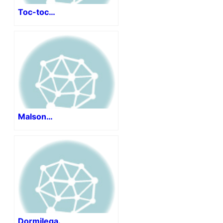
Toc-toc…
Malson…
Dormilega.