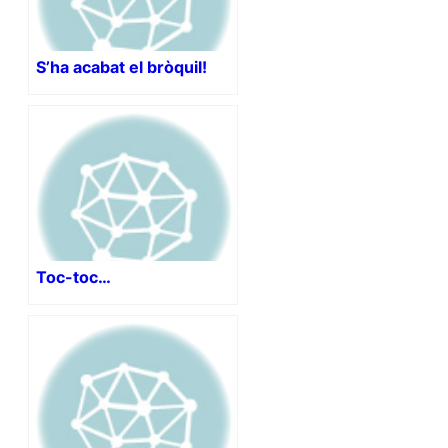
S’ha acabat el bròquil!
Toc-toc…