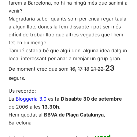
farem a Barcelona, no hi ha ningú més que sanimi a
venir?
Magradaria saber quants som per encarregar taula
a algun lloc, doncs la fem dissabte i pot ser més
difícil de trobar lloc que altres vegades que l’hem
fet en diumenge.
També estaria bé que algú doni alguna idea dalgun
local interessant per anar a menjar un grup gran.
23
De moment crec que som
16,
17
18
21 22
segurs.
Us recordo:
La
Bloggeria 3.0
es fa
Dissabte 30 de setembre
de 2006 a les
13.30h
.
Hem quedat al
BBVA de Plaça Catalunya
,
Barcelona