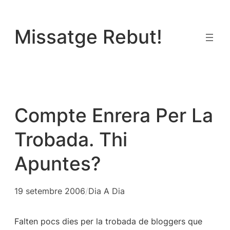
Vés
al
Missatge Rebut!
contingut
Compte Enrera Per La
Trobada. Thi
Apuntes?
19 setembre 2006
/
Dia A Dia
Falten pocs dies per la trobada de bloggers que