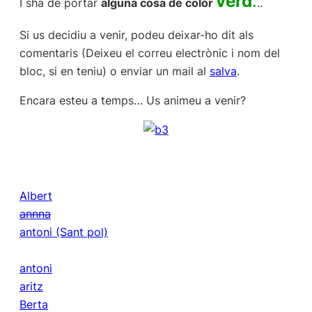
verd
.
I sha de portar
a
lguna cosa de color
..
Si us decidiu a venir, podeu deixar-ho dit als
comentaris (Deixeu el correu electrònic i nom del
bloc, si en teniu) o enviar un mail al
salva
.
Encara esteu a temps… Us animeu a venir?
Albert
annna
antoni (Sant pol)
antoni
aritz
Berta