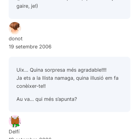
gaire, je!)
donot
19 setembre 2006
Uix… Quina sorpresa més agradable!!!!
Ja ets a la llista namaga, quina illusió em fa
conèixer-te!!
Au va… qui més s’apunta?
Delfí