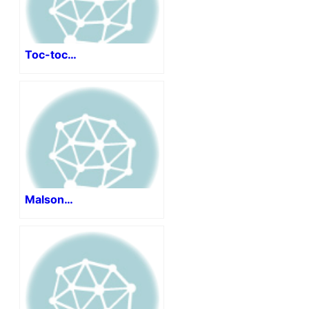
Toc-toc…
Malson…