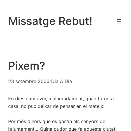
Vés
al
Missatge Rebut!
contingut
Pixem?
23 setembre 2006
/
Dia A Dia
En dies com avui, malauradament, quan torno a
casa; no puc deixar de pensar en el mateix:
Per més diners que es gastin els senyors de
l’ajuntament… Quina pudor que fa aquesta ciutat!