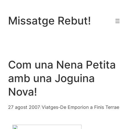
Vés
al
Missatge Rebut!
contingut
Com una Nena Petita
amb una Joguina
Nova!
27 agost 2007
/
Viatges-De Emporion a Finis Terrae