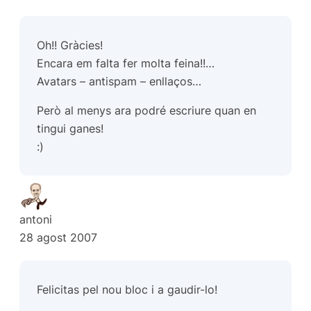
Oh!! Gràcies!
Encara em falta fer molta feina!!…
Avatars – antispam – enllaços…
Però al menys ara podré escriure quan en
tingui ganes!
:)
antoni
28 agost 2007
Felicitas pel nou bloc i a gaudir-lo!