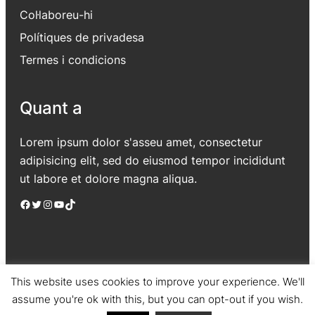
Col·laboreu-hi
Polítiques de privadesa
Termes i condicions
Quant a
Lorem ipsum dolor s'asseu amet, consectetur
adipisicing elit, sed do eiusmod tempor incididunt
ut labore et dolore magna aliqua.
Facebook
Twitter
Instagram
YouTube
TikTok
This website uses cookies to improve your experience. We'll
assume you're ok with this, but you can opt-out if you wish.
Jadro
|
Powered by WordPress