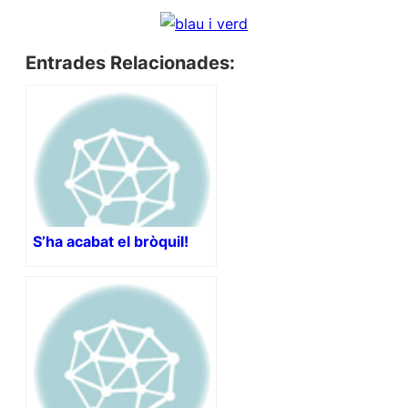
Entrades Relacionades:
S’ha acabat el bròquil!