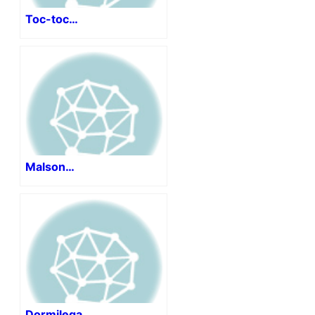
Toc-toc…
Malson…
Dormilega.