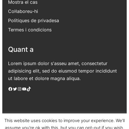
Mostra el cas
Col·laboreu-hi
Polítiques de privadesa
Termes i condicions
Quant a
Lorem ipsum dolor s'asseu amet, consectetur
adipisicing elit, sed do eiusmod tempor incididunt
ut labore et dolore magna aliqua.
Facebook
Twitter
Instagram
YouTube
TikTok
This website uses cookies to improve your experience. We'll
assume you're ok with this, but you can opt-out if you wish.
Jadro
|
Powered by WordPress