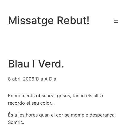
Vés
al
Missatge Rebut!
contingut
Blau I Verd.
8 abril 2006
/
Dia A Dia
En moments obscurs i grisos, tanco els ulls i
recordo el seu color…
És a les hores quan el cor se momple desperança.
Somric.