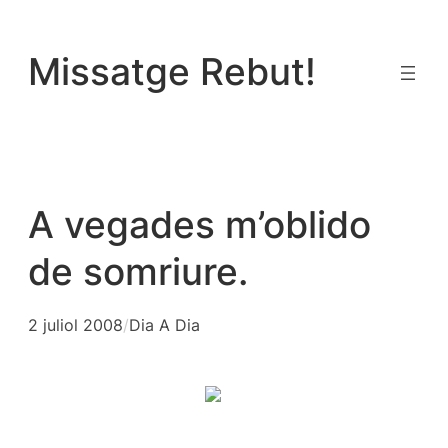
Vés
al
Missatge Rebut!
contingut
A vegades m’oblido
de somriure.
2 juliol 2008
/
Dia A Dia