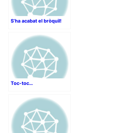
S’ha acabat el bròquil!
Toc-toc…