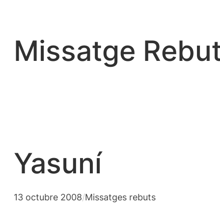
Vés
al
contingut
Missatge Rebut
Yasuní
13 octubre 2008
/
Missatges rebuts