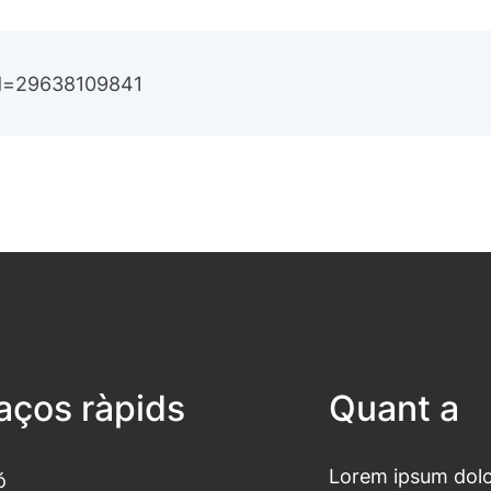
id=29638109841
laços ràpids
Quant a
Lorem ipsum dolor
ó