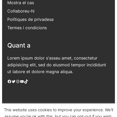
Mostra el cas
Col·laboreu-hi
Polítiques de privadesa
Termes i condicions
Quant a
Lorem ipsum dolor s'asseu amet, consectetur
adipisicing elit, sed do eiusmod tempor incididunt
ut labore et dolore magna aliqua.
Facebook
Twitter
Instagram
YouTube
TikTok
This website uses cookies to improve your experience. We'll
assume you're ok with this, but you can opt-out if you wish.