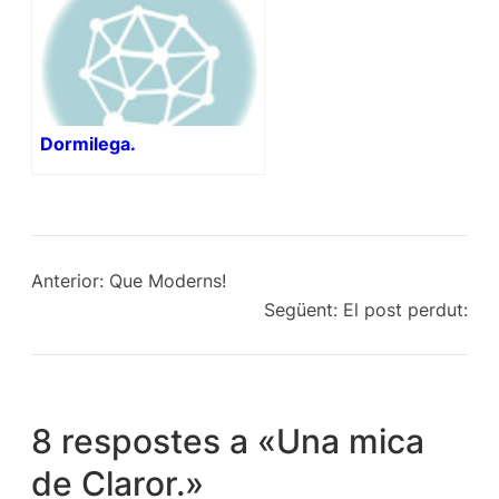
Dormilega.
Anterior:
Que Moderns!
Següent:
El post perdut:
8 respostes a «Una mica
de Claror.»