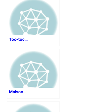
Toc-toc…
Malson…