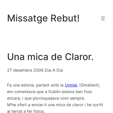
Vés
al
Missatge Rebut!
contingut
Una mica de Claror.
27 desembre 2006
/
Dia A Dia
Fa una estona, parlant amb la
Unmei,
(Gmailant),
em comentava que a Dublín estava ben fosc
encara, i que plovisquejava com sempre.
M’he ofert a enviar-li una mica de claror i he sortit
al terrat a fer fotos.