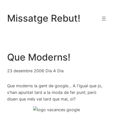
Vés
al
Missatge Rebut!
contingut
Que Moderns!
23 desembre 2006
/
Dia A Dia
Que moderns la gent de google… A l'igual que jo,
s'han apuntat tard a la moda de fer punt; però
diuen que més val tard que mai, oi?