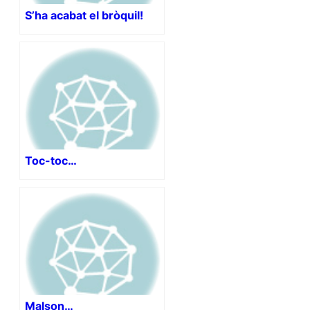
S’ha acabat el bròquil!
Toc-toc…
Malson…