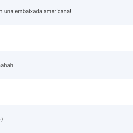
en una embaixada americana!
hahah
-)