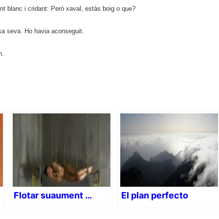
ent blanc i cridant: Però xaval, estàs boig o que?
casa seva. Ho havia aconseguit.
n.
Flotar suaument …
El plan perfecto