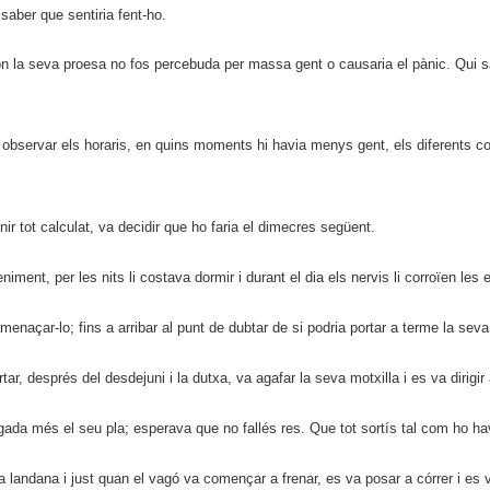
saber que sentiria fent-ho.
c on la seva proesa no fos percebuda per massa gent o causaria el pànic. Qui s
 observar els horaris, en quins moments hi havia menys gent, els diferents con
 tot calculat, va decidir que ho faria el dimecres següent.
ment, per les nits li costava dormir i durant el dia els nervis li corroïen les 
enaçar-lo; fins a arribar al punt de dubtar de si podria portar a terme la seva
r, després del desdejuni i la dutxa, va agafar la seva motxilla i es va dirigir 
egada més el seu pla; esperava que no fallés res. Que tot sortís tal com ho hav
r a landana i just quan el vagó va començar a frenar, es va posar a córrer i es 