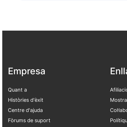
Empresa
Enl
Quant a
Afiliaci
Històries d'èxit
Mostra
Centre d'ajuda
Col·lab
Fòrums de suport
Polítiq