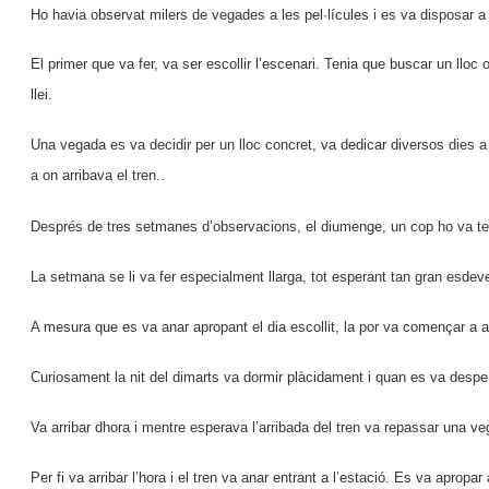
Ho havia observat milers de vegades a les pel·lícules i es va disposar a 
El primer que va fer, va ser escollir l’escenari. Tenia que buscar un llo
llei.
Una vegada es va decidir per un lloc concret, va dedicar diversos dies a
a on arribava el tren..
Després de tres setmanes d’observacions, el diumenge, un cop ho va tenir
La setmana se li va fer especialment llarga, tot esperant tan gran esdeveni
A mesura que es va anar apropant el dia escollit, la por va començar a am
Curiosament la nit del dimarts va dormir plàcidament i quan es va desperta
Va arribar dhora i mentre esperava l’arribada del tren va repassar una v
Per fi va arribar l’hora i el tren va anar entrant a l’estació. Es va apropa