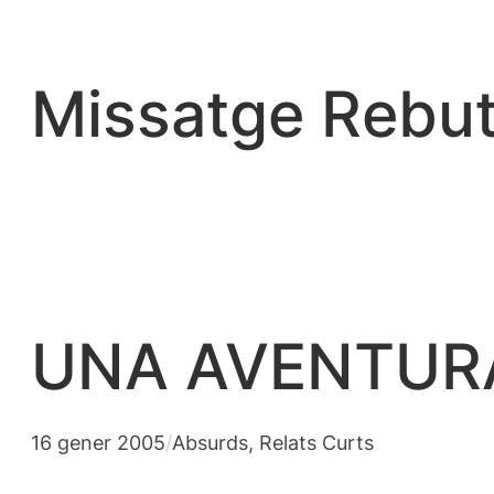
Vés
al
contingut
Missatge Rebut
UNA AVENTUR
16 gener 2005
/
Absurds
, 
Relats Curts