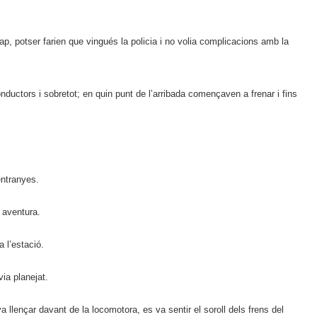
ap, potser farien que vingués la policia i no volia complicacions amb la
ductors i sobretot; en quin punt de l’arribada començaven a frenar i fins
entranyes.
 aventura.
a l’estació.
ia planejat.
va llençar davant de la locomotora, es va sentir el soroll dels frens del