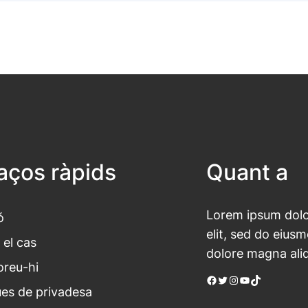
laços ràpids
Quant a
Lorem ipsum dolor
ó
elit, sed do eius
 el cas
dolore magna ali
oreu-hi
Facebook
Twitter
Instagram
YouTube
TikTok
ues de privadesa