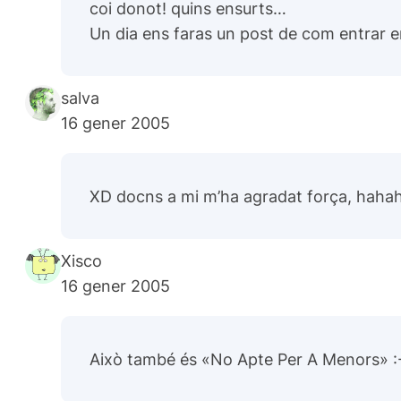
coi donot! quins ensurts…
Un dia ens faras un post de com entrar 
salva
16 gener 2005
XD docns a mi m’ha agradat força, haha
Xisco
16 gener 2005
Això també és «No Apte Per A Menors» :