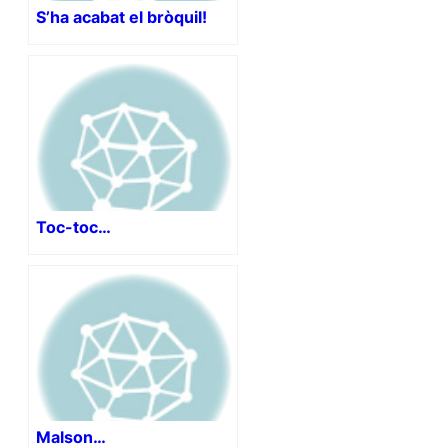
S’ha acabat el bròquil!
Toc-toc…
Malson…