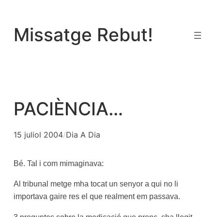
Vés
al
Missatge Rebut!
contingut
PACIÈNCIA…
15 juliol 2004
/
Dia A Dia
Bé. Tal i com mimaginava:
Al tribunal metge mha tocat un senyor a qui no li
importava gaire res el que realment em passava.