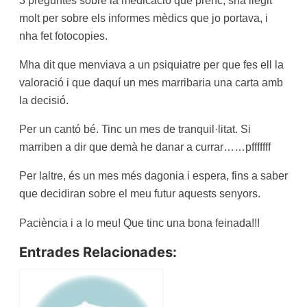
3 preguntes sobre la medicació que prenc, sha llegit
molt
per sobre els informes mèdics que jo portava, i
nha fet fotocopies.
Mha dit que menviava a un psiquiatre per que fes ell la
valoració i que daquí un mes marribaria una carta amb
la decisió.
Per un cantó bé. Tinc un mes de tranquil·litat. Si
marriben a dir que demà he danar a currar……pfffffff
Per laltre, és un mes més dagonia i espera, fins a saber
que decidiran sobre el meu futur aquests senyors.
Paciència i a lo meu! Que tinc una bona feinada!!!
Entrades Relacionades: