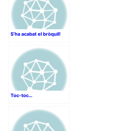
S’ha acabat el bròquil!
Toc-toc…