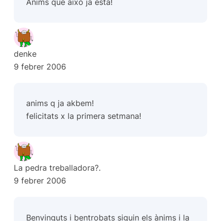
Anims que això ja esta!
denke
9 febrer 2006
anims q ja akbem!
felicitats x la primera setmana!
La pedra treballadora?.
9 febrer 2006
Benvinguts i bentrobats siguin els ànims i la