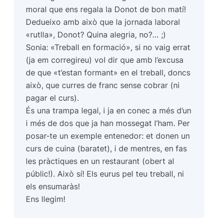
moral que ens regala la Donot de bon matí!
Dedueixo amb això que la jornada laboral
«rutlla», Donot? Quina alegria, no?… ;)
Sonia: «Treball en formació», si no vaig errat
(ja em corregireu) vol dir que amb l’excusa
de que «t’estan formant» en el treball, doncs
això, que curres de franc sense cobrar (ni
pagar el curs).
És una trampa legal, i ja en conec a més d’un
i més de dos que ja han mossegat l’ham. Per
posar-te un exemple entenedor: et donen un
curs de cuina (baratet), i de mentres, en fas
les pràctiques en un restaurant (obert al
públic!). Això sí! Els eurus pel teu treball, ni
els ensumaràs!
Ens llegim!