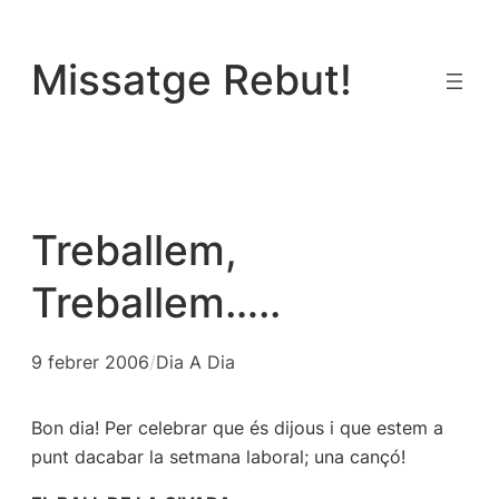
Vés
al
Missatge Rebut!
contingut
Treballem,
Treballem…..
9 febrer 2006
/
Dia A Dia
Bon dia! Per celebrar que és dijous i que estem a
punt dacabar la setmana laboral; una cançó!