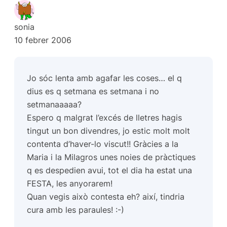
sonia
10 febrer 2006
Jo sóc lenta amb agafar les coses… el q
dius es q setmana es setmana i no
setmanaaaaa?
Espero q malgrat l’excés de lletres hagis
tingut un bon divendres, jo estic molt molt
contenta d’haver-lo viscut!! Gràcies a la
Maria i la Milagros unes noies de pràctiques
q es despedien avui, tot el dia ha estat una
FESTA, les anyorarem!
Quan vegis això contesta eh? així, tindria
cura amb les paraules! :-)