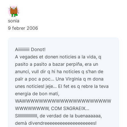
sonia
9 febrer 2006
Aiiiiiiiiii Donot!
A vegades et donen noticies a la vida, q
pasito a pasito a bazar perpiña, era un
anunci, vull dir q hi ha noticies q s’han de
païr a poc a poc… Una Virginia q m dona
unes noticies! jeje… El fet es q rebre la teva
energia de bon mati,
WAWWWWWWWWWWWWWWWWWWWWW
WWWWWWWW, COM S’AGRAEIX…
SIIIIIIIIIIIIIIIII, de verdad de la buenaaaaaa,
demà divendreeeeeeeeeeeeeeeeeees!