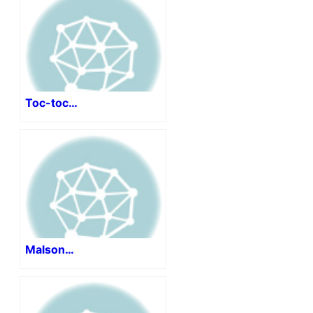
Toc-toc…
Malson…