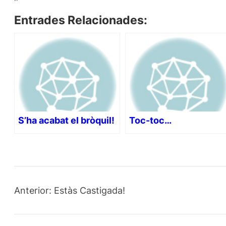
Entrades Relacionades:
S’ha acabat el bròquil!
Toc-toc…
Anterior:
Estàs Castigada!