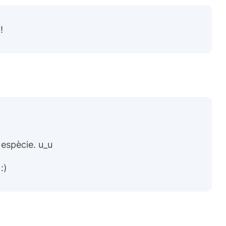
!
 espècie. u_u
:)