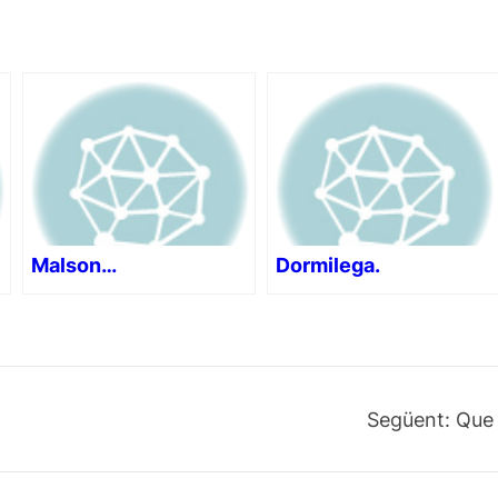
Malson…
Dormilega.
Següent:
Que 