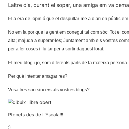
Laltre dia, durant el sopar, una amiga em va dem
Ella era de lopinió que el despullar-me a diari en públic 
No em fa por que la gent em conegui tal com sóc. Tot el con
alta; majuda a superar-les; Juntament amb els vostres comen
per a fer coses i lluitar per a sortir daquest forat.
El meu blog i jo, som diferents parts de la mateixa persona.
Per què intentar amagar res?
Vosaltres sou sincers als vostres blogs?
Ptonets des de L’Escala!!!
;)