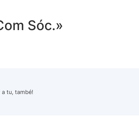
 Com Sóc.»
 a tu, també!