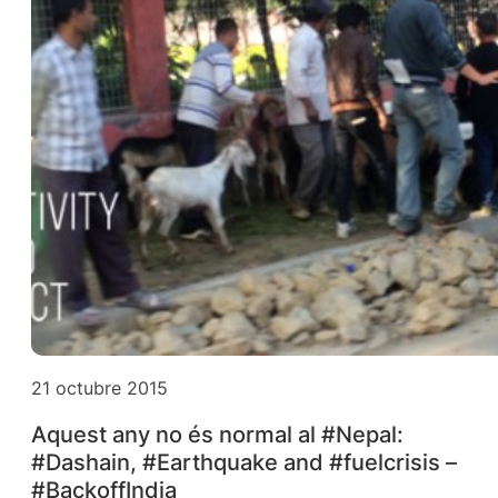
21 octubre 2015
Aquest any no és normal al #Nepal:
#Dashain, #Earthquake and #fuelcrisis –
#BackoffIndia