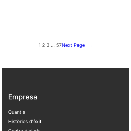
1
2
3
…
57
Next Page
→
Empresa
Quant a
Històries d'èxit
Centre d'ajuda