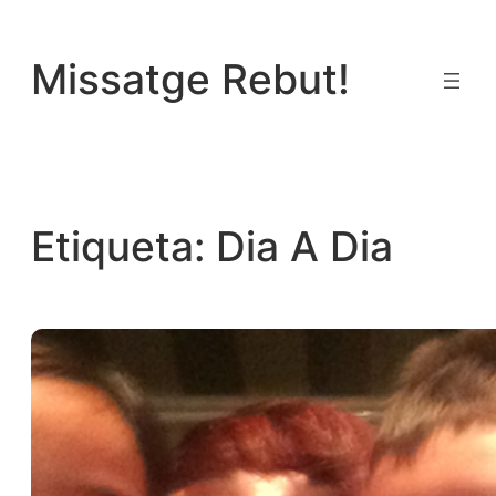
Vés
al
Missatge Rebut!
contingut
Etiqueta:
Dia A Dia