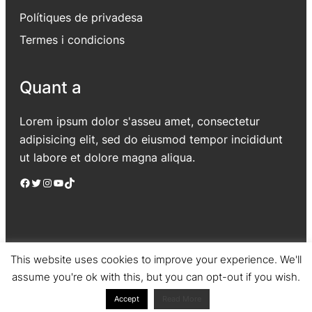
Polítiques de privadesa
Termes i condicions
Quant a
Lorem ipsum dolor s'asseu amet, consectetur
adipisicing elit, sed do eiusmod tempor incididunt
ut labore et dolore magna aliqua.
Facebook
Twitter
Instagram
YouTube
TikTok
This website uses cookies to improve your experience. We'll
assume you're ok with this, but you can opt-out if you wish.
Jadro
|
Powered by WordPress
Accept
Read More