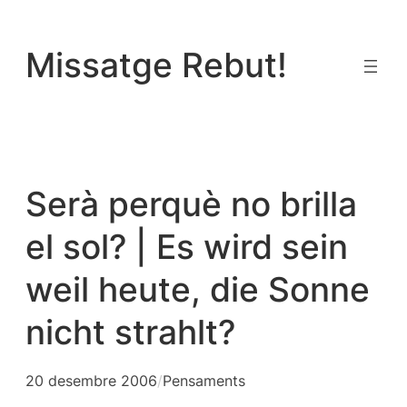
Vés
al
Missatge Rebut!
contingut
Serà perquè no brilla
el sol? | Es wird sein
weil heute, die Sonne
nicht strahlt?
20 desembre 2006
/
Pensaments