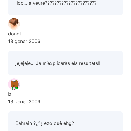
lloc… a veure??????????????????????
donot
18 gener 2006
jejejeje… Ja m’explicaràs els resultats!!
b
18 gener 2006
Bahráin ?¿?¿ ezo què ehg?