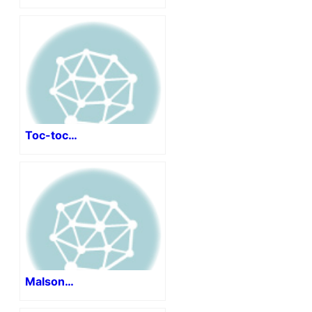
Toc-toc…
Malson…