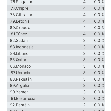
76.
Singapur
4
0.0 %
77.
Chipre
4
0.0 %
78.
Gibraltar
4
0.0 %
79.
Letonia
4
0.0 %
80.
Croacia
4
0.0 %
81.
Túnez
4
0.0 %
82.
Sudán
3
0.0 %
83.
Indonesia
3
0.0 %
84.
Líbano
3
0.0 %
85.
Qatar
3
0.0 %
86.
Mónaco
3
0.0 %
87.
Ucrania
3
0.0 %
88.
Pakistán
3
0.0 %
89.
Argelia
3
0.0 %
90.
Yemen
3
0.0 %
91.
Bielorrusia
3
0.0 %
92.
Bahráin
2
0.0 %