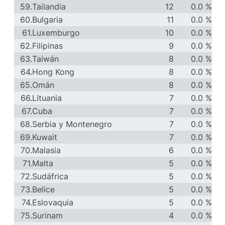
59.
Tailandia
12
0.0 %
60.
Bulgaria
11
0.0 %
61.
Luxemburgo
10
0.0 %
62.
Filipinas
9
0.0 %
63.
Taiwán
8
0.0 %
64.
Hong Kong
8
0.0 %
65.
Omán
8
0.0 %
66.
Lituania
7
0.0 %
67.
Cuba
7
0.0 %
68.
Serbia y Montenegro
7
0.0 %
69.
Kuwait
7
0.0 %
70.
Malasia
6
0.0 %
71.
Malta
5
0.0 %
72.
Sudáfrica
5
0.0 %
73.
Belice
5
0.0 %
74.
Eslovaquia
5
0.0 %
75.
Surinam
4
0.0 %