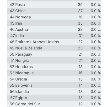
42.
Rúsia
39
0.0 %
43.
China
37
0.0 %
44.
Noruega
36
0.0 %
45.
Irán
35
0.0 %
46.
Austria
33
0.0 %
47.
India
31
0.0 %
48.
Emiratos Árabes Unidos
27
0.0 %
49.
Nueva Zelanda
23
0.0 %
50.
Paraguay
21
0.0 %
51.
Hungría
21
0.0 %
52.
Honduras
18
0.0 %
53.
Nicaragua
16
0.0 %
54.
Grecia
15
0.0 %
55.
Eslovenia
14
0.0 %
56.
Islandia
13
0.0 %
57.
Egipto
13
0.0 %
58.
Corea del Sur
12
0.0 %