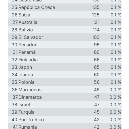
25.
República Checa
135
0.1 %
26.
Suiza
125
0.1 %
27.
Australia
121
0.1 %
28.
Bolivia
114
0.1 %
29.
El Salvador
103
0.1 %
30.
Ecuador
95
0.1 %
31.
Panamá
80
0.1 %
32.
Finlandia
66
0.1 %
33.
Japón
65
0.1 %
34.
Irlanda
60
0.1 %
35.
Polonia
56
0.1 %
36.
Marruecos
48
0.0 %
37.
Dinamarca
47
0.0 %
38.
Israel
47
0.0 %
39.
Turquía
45
0.0 %
40.
Puerto Rico
42
0.0 %
41.
Rumania
42
0.0 %