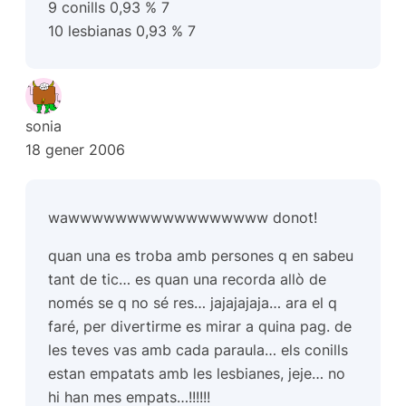
9 conills 0,93 % 7
10 lesbianas 0,93 % 7
sonia
18 gener 2006
wawwwwwwwwwwwwwwwww donot!
quan una es troba amb persones q en sabeu
tant de tic… es quan una recorda allò de
només se q no sé res… jajajajaja… ara el q
faré, per divertirme es mirar a quina pag. de
les teves vas amb cada paraula… els conills
estan empatats amb les lesbianes, jeje… no
hi han mes empats…!!!!!!