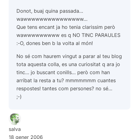
Donot, buaj quina passada…
wawwwwwwwwwwwwwww…
Que tens encant ja ho tenia clarissim però
wawwwwwwwww es q NO TINC PARAULES
:-O, dones ben b la volta al món!
No sé com haurem vingut a parar al teu blog
tota aquesta colla, es una curiositat q ara jo
tinc… jo buscant conills… però com han
arribat la resta a tu? mmmmmmm cuantes
respostes! tantes com persones? no sé…
;-)
salva
18 gener 2006