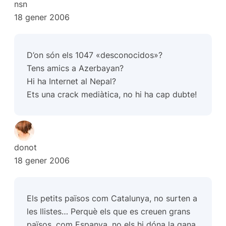
nsn
18 gener 2006
D’on són els 1047 «desconocidos»?
Tens amics a Azerbayan?
Hi ha Internet al Nepal?
Ets una crack mediàtica, no hi ha cap dubte!
donot
18 gener 2006
Els petits països com Catalunya, no surten a
les llistes… Perquè els que es creuen grans
països, com Espanya, no els hi dóna la gana.