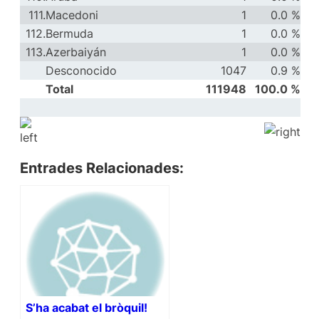
111.
Macedoni
1
0.0 %
112.
Bermuda
1
0.0 %
113.
Azerbaiyán
1
0.0 %
Desconocido
1047
0.9 %
Total
111948
100.0 %
Entrades Relacionades:
S’ha acabat el bròquil!