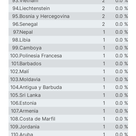
93.
Vietnam
2
0.0 %
94.
Liechtenstein
2
0.0 %
95.
Bosnia y Hercegovina
2
0.0 %
96.
Senegal
2
0.0 %
97.
Nepal
1
0.0 %
98.
Libia
1
0.0 %
99.
Camboya
1
0.0 %
100.
Polinesia Francesa
1
0.0 %
101.
Barbados
1
0.0 %
102.
Malí
1
0.0 %
103.
Moldavia
1
0.0 %
104.
Antigua y Barbuda
1
0.0 %
105.
Sri Lanka
1
0.0 %
106.
Estonia
1
0.0 %
107.
Armenia
1
0.0 %
108.
Costa de Marfil
1
0.0 %
109.
Jordania
1
0.0 %
110.
Aruba
1
0.0 %