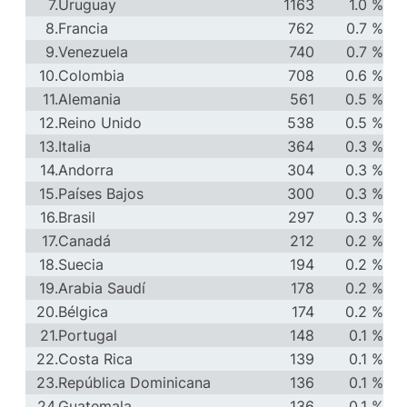
7.
Uruguay
1163
1.0 %
8.
Francia
762
0.7 %
9.
Venezuela
740
0.7 %
10.
Colombia
708
0.6 %
11.
Alemania
561
0.5 %
12.
Reino Unido
538
0.5 %
13.
Italia
364
0.3 %
14.
Andorra
304
0.3 %
15.
Países Bajos
300
0.3 %
16.
Brasil
297
0.3 %
17.
Canadá
212
0.2 %
18.
Suecia
194
0.2 %
19.
Arabia Saudí
178
0.2 %
20.
Bélgica
174
0.2 %
21.
Portugal
148
0.1 %
22.
Costa Rica
139
0.1 %
23.
República Dominicana
136
0.1 %
24.
Guatemala
136
0.1 %