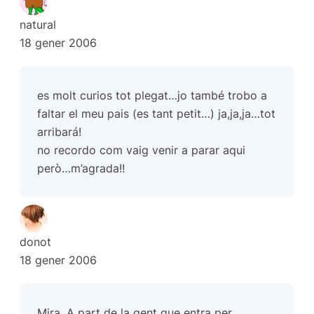
natural
18 gener 2006
es molt curios tot plegat…jo també trobo a
faltar el meu pais (es tant petit…) ja,ja,ja…tot
arribará!
no recordo com vaig venir a parar aqui
però…m’agrada!!
donot
18 gener 2006
Mira, A part de la gent que entra per