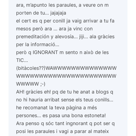
ara, m’apunto les paraules, a veure on m
porten de tu… jajajaja
el cert es q per conill ja vaig arrivar a tu fa
mesos però ara … ara ja vinc con
premeditación y alevosía… jiji… ala gràcies
per la informació…
però q IGNORANT m sento n això de les
TIC…
(bitàcoles??)WAWWWWWWWWWWWWWW
WWWWWWWWWWWWWWWWWWWWWW
WWWWW ;-)
AH! gràcies eh! pq de tu he anat a blogs q
no hi hauria arribat sense els teus conills…
he recomanat la teva pàgina a més
persones… es pasa una bona estoneta!
Ara penso q sóc tant ingnorant q pot ser q
posi les paraules i vagi a parar al mateix