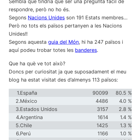
Sembla que tindria que ser una pregunta fàcil de
respondre, però no ho és.
Segons
Nacions Unides
son 191 Estats membres…
Però no tots els països pertanyen a les Nacions
Unides!!
Segons aquesta
guia del Món
, hi ha 247 països i
aquí podeu trobar totes les
banderes
.
Que ha què ve tot això?
Doncs per curiositat ja que suposadament el meu
blog ha estat visitat des d’almenys 113 països:
1.
España
90099
80.5 %
2.
México
4486
4.0 %
3.
Estados Unidos
3157
2.8 %
4.
Argentina
1614
1.4 %
5.
Chile
1425
1.3 %
6.
Perú
1166
1.0 %