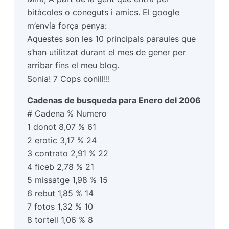
bitàcoles o coneguts i amics. El google
m’envia força penya:
Aquestes son les 10 principals paraules que
s’han utilitzat durant el mes de gener per
arribar fins el meu blog.
Sonia! 7 Cops conill!!!
Cadenas de busqueda para Enero del 2006
# Cadena % Numero
1 donot 8,07 % 61
2 erotic 3,17 % 24
3 contrato 2,91 % 22
4 ficeb 2,78 % 21
5 missatge 1,98 % 15
6 rebut 1,85 % 14
7 fotos 1,32 % 10
8 tortell 1,06 % 8