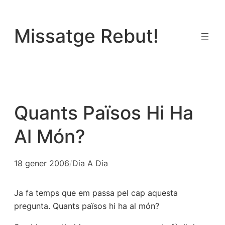
Vés
al
Missatge Rebut!
contingut
Quants Països Hi Ha
Al Món?
18 gener 2006
/
Dia A Dia
Ja fa temps que em passa pel cap aquesta
pregunta. Quants països hi ha al món?