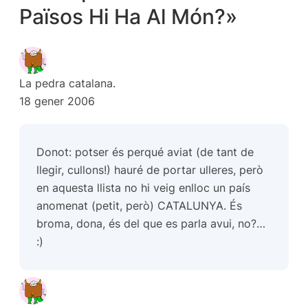
Països Hi Ha Al Món?»
La pedra catalana.
18 gener 2006
Donot: potser és perqué aviat (de tant de
llegir, cullons!) hauré de portar ulleres, però
en aquesta llista no hi veig enlloc un país
anomenat (petit, però) CATALUNYA. És
broma, dona, és del que es parla avui, no?…
:)