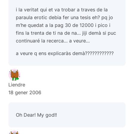
i la veritat qui et va trobar a traves de la
paraula erotic debia fer una tesis eh? pq jo
m’he quedat a la pag 30 de 12000 i pico i
fins la trenta de ti na de na… jiji demà si puc
continuaré la recerca… a veure…
a veure q ens explicaràs demà????????????
Liendre
18 gener 2006
Oh Dear! My god!!