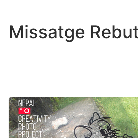
Vés
al
contingut
Missatge Rebut