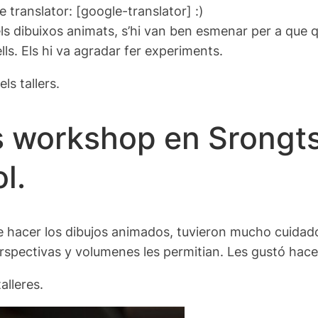
e translator: [google-translator] :)
er els dibuixos animats, s’hi van ben esmenar per a qu
ls. Els hi va agradar fer experiments.
ls tallers.
s workshop en Srongts
l.
a de hacer los dibujos animados, tuvieron mucho cuida
erspectivas y volumenes les permitian. Les gustó hace
alleres.