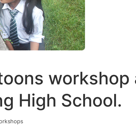
rtoons workshop
ng High School.
orkshops