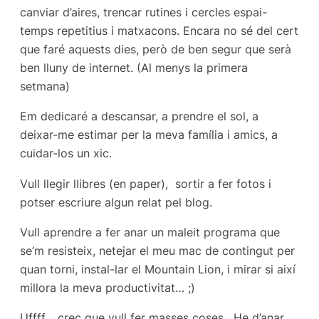
canviar d’aires, trencar rutines i cercles espai-
temps repetitius i matxacons. Encara no sé del cert
que faré aquests dies, però de ben segur que serà
ben lluny de internet. (Al menys la primera
setmana)
Em dedicaré a descansar, a prendre el sol, a
deixar-me estimar per la meva família i amics, a
cuidar-los un xic.
Vull llegir llibres (en paper), sortir a fer fotos i
potser escriure algun relat pel blog.
Vull aprendre a fer anar un maleit programa que
se’m resisteix, netejar el meu mac de contingut per
quan torni, instal-lar el Mountain Lion, i mirar si així
millora la meva productivitat… ;)
Uffff… crec que vull fer masses coses. He d’anar