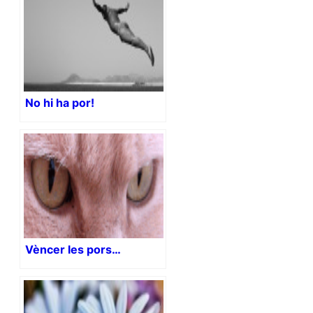
No hi ha por!
Vèncer les pors…