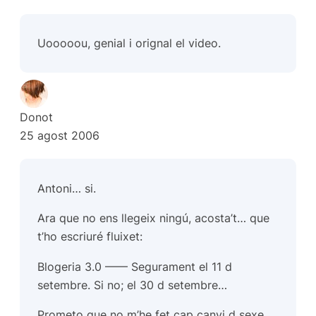
Uooooou, genial i orignal el video.
Donot
25 agost 2006
Antoni… si.
Ara que no ens llegeix ningú, acosta’t… que
t’ho escriuré fluixet:
Blogeria 3.0 —— Segurament el 11 d
setembre. Si no; el 30 d setembre…
Prometo que no m’he fet cap canvi d sexe…