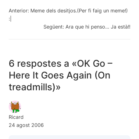
Anterior:
Meme dels desitjos.(Per fi faig un meme!)
:|
Següent:
Ara que hi penso… Ja està!!
6 respostes a «OK Go –
Here It Goes Again (On
treadmills)»
Ricard
24 agost 2006