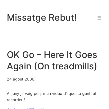
Vés
al
Missatge Rebut!
contingut
OK Go – Here It Goes
Again (On treadmills)
24 agost 2006
/
Al juny ja vaig penjar un vídeo d’aquesta gent, el
recordeu?