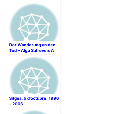
Der Wanderung an den
Tod – Algú Satreveix A
Traduir-lo Al Català?
Sitges, 5 d’octubre: 1996
– 2006