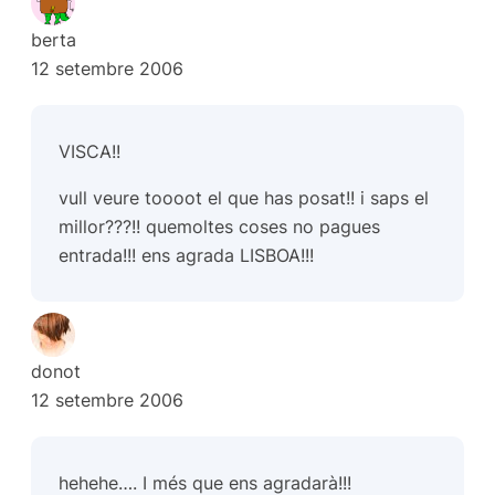
berta
12 setembre 2006
VISCA!!
vull veure toooot el que has posat!! i saps el
millor???!! quemoltes coses no pagues
entrada!!! ens agrada LISBOA!!!
donot
12 setembre 2006
hehehe…. I més que ens agradarà!!!