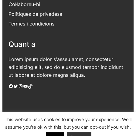
Col·laboreu-hi
Polítiques de privadesa
Termes i condicions
Quant a
Lorem ipsum dolor s'asseu amet, consectetur
adipisicing elit, sed do eiusmod tempor incididunt
ut labore et dolore magna aliqua.
Facebook
Twitter
Instagram
YouTube
TikTok
This website uses cookies to improve your experience. We'll
assume you're ok with this, but you can opt-out if you wish.
Jadro
|
Powered by WordPress