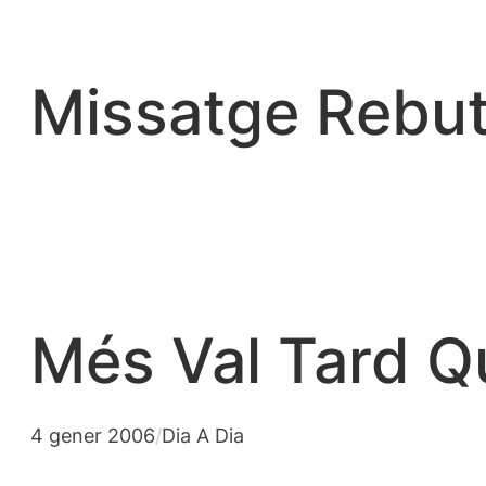
Vés
al
contingut
Missatge Rebut
Més Val Tard Qu
4 gener 2006
/
Dia A Dia