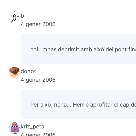
b
4 gener 2006
coi…mhas deprimit amb això del pont fins 
donot
4 gener 2006
Per això, nena… Hem d’aprofitar el cap d
kriz_peta
4 gener 2006