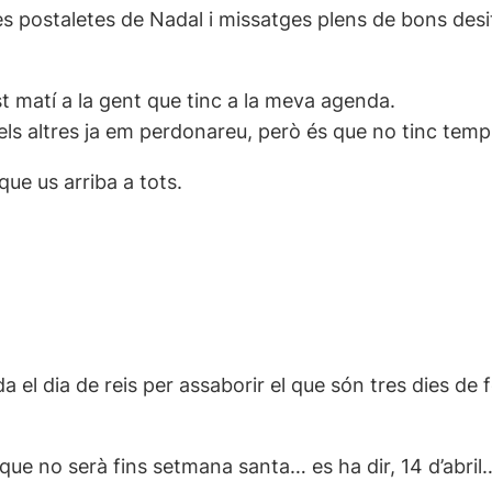
s postaletes de Nadal i missatges plens de bons desitj
st matí a la gent que tinc a la meva agenda.
, els altres ja em perdonareu, però és que no tinc tem
ue us arriba a tots.
l dia de reis per assaborir el que són tres dies de f
ue no serà fins setmana santa… es ha dir, 14 d’abril