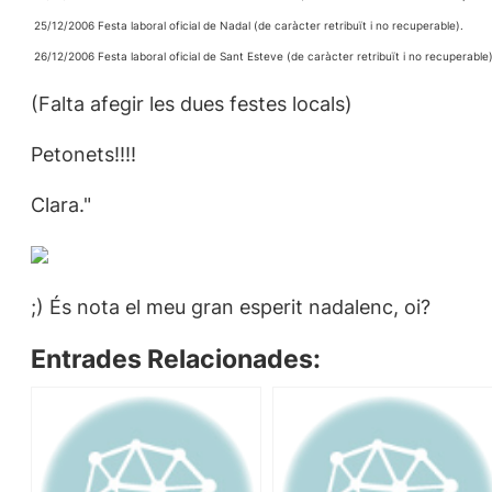
 25/12/2006 Festa laboral oficial de Nadal (de caràcter retribuït i no recuperable).
 26/12/2006 Festa laboral oficial de Sant Esteve (de caràcter retribuït i no recuperable)
(Falta afegir les dues festes locals)
Petonets!!!!
Clara."
;) És nota el meu gran esperit nadalenc, oi?
Entrades Relacionades: