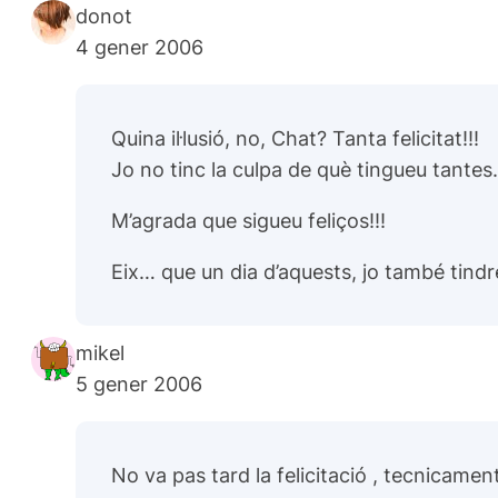
donot
4 gener 2006
Quina il·lusió, no, Chat? Tanta felicitat!!!
Jo no tinc la culpa de què tingueu tante
M’agrada que sigueu feliços!!!
Eix… que un dia d’aquests, jo també tindré
mikel
5 gener 2006
No va pas tard la felicitació , tecnicament