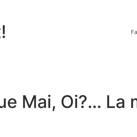
!
Fa
e Mai, Oi?… La m