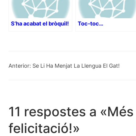
S’ha acabat el bròquil!
Toc-toc…
Anterior:
Se Li Ha Menjat La Llengua El Gat!
11 respostes a «Més
felicitació!»