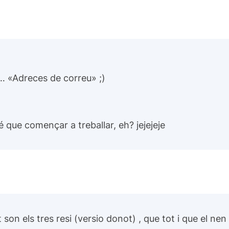
s… «Adreces de correu» ;)
 que començar a treballar, eh? jejejeje
 son els tres resi (versio donot) , que tot i que el nen 