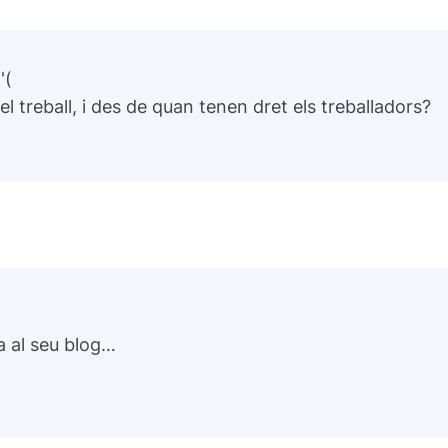
'(
l treball, i des de quan tenen dret els treballadors?
na al seu blog…