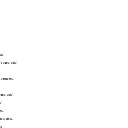
ble).
 recuperable).
uperable).
.
cuperable).
e).
e).
cuperable).
le).