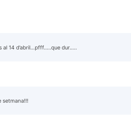
al 14 d’abril…pfff…..que dur…..
e setmana!!!