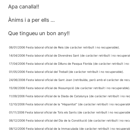
Apa canalla!!
Ànims i a per ells …
Que tingueu un bon any!!
 06/01/2006 Festa laboral oficial de Reis (de caràcter retribuït i no recuperable).
 14/04/2006 Festa laboral oficial de Divendres Sant (de caràcter retribuït i no recupera
 17/04/2006 Festa laboral oficial de Dilluns de Pasqua Florida (de caràcter retribuït i no
 01/05/2006 Festa laboral oficial del Treball (de caràcter retribuït i no recuperable).
 24/06/2006 Festa laboral oficial de Sant Joan (retribuïda, però amb el caràcter de rec
 15/08/2006 Festa laboral oficial de l’Assumpció (de caràcter retribuït i no recuperable)
 11/09/2006 Festa laboral oficial de la Diada de Catalunya (de caràcter retribuït i no re
 12/10/2006 Festa laboral oficial de la "Hispanitat" (de caràcter retribuït i no recuperabl
 01/11/2006 Festa laboral oficial de Tots els Sants (de caràcter retribuït i no recuperabl
 06/12/2006 Festa laboral oficial del Dia de la Constitució (de caràcter retribuït i no re
 08/12/2006 Festa laboral oficial de la Immaculada (de caràcter retribuït i no recuperab