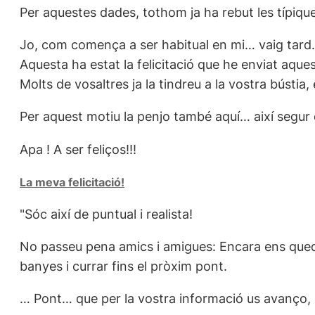
Per aquestes dades, tothom ja ha rebut les típique
Jo, com comença a ser habitual en mi… vaig tard.
Aquesta ha estat la felicitació que he enviat aque
Molts de vosaltres ja la tindreu a la vostra bústia
Per aquest motiu la penjo també aquí… així segur q
Apa ! A ser feliços!!!
La meva felicitació!
"Sóc així de puntual i realista!
No passeu pena amics i amigues: Encara ens queda e
banyes i currar fins el pròxim pont.
… Pont… que per la vostra informació us avanço, q