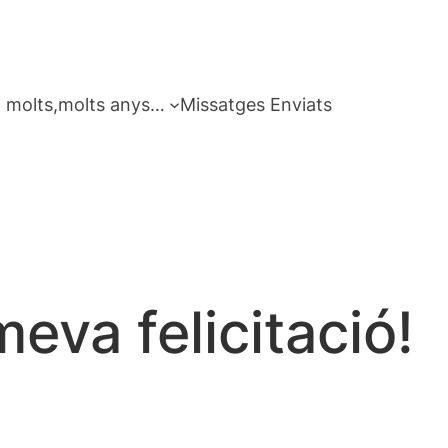
 molts,molts anys…
Missatges Enviats
eva felicitació!