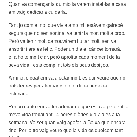
Quan va començar la quimio la vàrem instal·lar a casa i
em vaig dedicar a cuidarla.
Tant jo com el noi que vivia amb mi, estàvem gairebé
segurs que no sen sortiria, va tenir la mort molt a prop.
Però va tenir molt damor,vàrem lluitar molt, sen va
ensortir i ara és feliç. Poder un dia el càncer tornarà,
ella ho te molt clar, però aprofita cada moment de la
seva vida i està complint tots els seus desitjos.
A mi tot plegat em va afectar molt, és dur veure que no
pots fer res per atenuar el dolor duna persona
estimada.
Per un cantó em va fer adonar de que estava perdent la
meva vida treballant 14 hores diàries 6 o 7 dies a la
setmana. Va ser quan vaig agafar la Baixa que encara
tinc. Per laltre vaig veure que la vida és quelcom tant