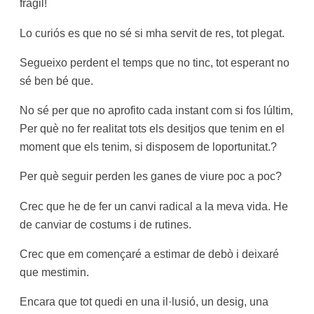
fràgil!
Lo curiós es que no sé si mha servit de res, tot plegat.
Segueixo perdent el temps que no tinc, tot esperant no
sé ben bé que.
No sé per que no aprofito cada instant com si fos lúltim,
Per què no fer realitat tots els desitjos que tenim en el
moment que els tenim, si disposem de loportunitat.?
Per què seguir perden les ganes de viure poc a poc?
Crec que he de fer un canvi radical a la meva vida. He
de canviar de costums i de rutines.
Crec que em començaré a estimar de debò i deixaré
que mestimin.
Encara que tot quedi en una il·lusió, un desig, una