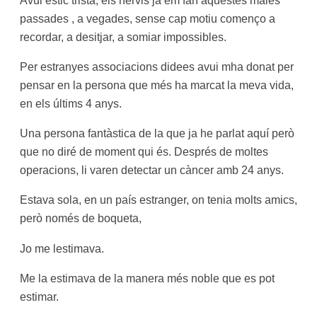
Avui estic trista, els nervis ja em fan aquestes males
passades , a vegades, sense cap motiu començo a
recordar, a desitjar, a somiar impossibles.
Per estranyes associacions didees avui mha donat per
pensar en la persona que més ha marcat la meva vida,
en els últims 4 anys.
Una persona fantàstica de la que ja he parlat aquí però
que no diré de moment qui és. Després de moltes
operacions, li varen detectar un càncer amb 24 anys.
Estava sola, en un país estranger, on tenia molts amics,
però només de boqueta,
Jo me lestimava.
Me la estimava de la manera més noble que es pot
estimar.