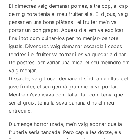
El dimecres vaig demanar pomes, altre cop, al cap
de mig hora tenia el meu fruiter allà. El dijous, vaig
pensar en uns bons plàtans i el fruiter me’n va
portar un bon grapat. Aquest dia, em va explicar
fins i tot com cuinar-los per no menjar-los tots
iguals. Divendres vaig demanar escarola i cebes
tendres i el fruiter va tornar i es va quedar a dinar.
De postres, per variar una mica, el seu melindro em
vaig menjar.
Dissabte, vaig trucar demanant síndria i en lloc del
jove fruiter, el seu germà gran me la va portar.
Mentre m’explicava com tallar-la i com tenia que
ser el gruix, tenia la seva banana dins el meu
entrecuix.
Diumenge horroritzada, me’n vaig adonar que la
fruiteria seria tancada. Però cap a les dotze, els