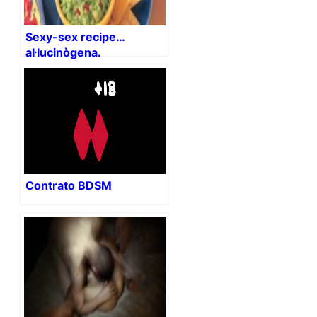
Sexy-sex recipe…
al·lucinògena.
Contrato BDSM