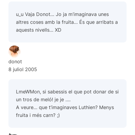
u_u Vaja Donot… Jo ja m’imaginava unes
altres coses amb la fruita… És que arribats a
aquests nivells… XD
donot
8 juliol 2005
LmeWMon, si sabessis el que pot donar de si
un tros de meló! je je ….
A veure… que t’imaginaves Luthien? Menys
fruita i més carn? ;)