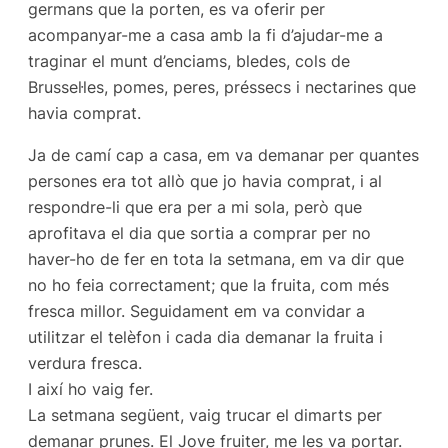
germans que la porten, es va oferir per
acompanyar-me a casa amb la fi d’ajudar-me a
traginar el munt d’enciams, bledes, cols de
Brussel·les, pomes, peres, préssecs i nectarines que
havia comprat.
Ja de camí cap a casa, em va demanar per quantes
persones era tot allò que jo havia comprat, i al
respondre-li que era per a mi sola, però que
aprofitava el dia que sortia a comprar per no
haver-ho de fer en tota la setmana, em va dir que
no ho feia correctament; que la fruita, com més
fresca millor. Seguidament em va convidar a
utilitzar el telèfon i cada dia demanar la fruita i
verdura fresca.
I així ho vaig fer.
La setmana següent, vaig trucar el dimarts per
demanar prunes. El Jove fruiter, me les va portar.