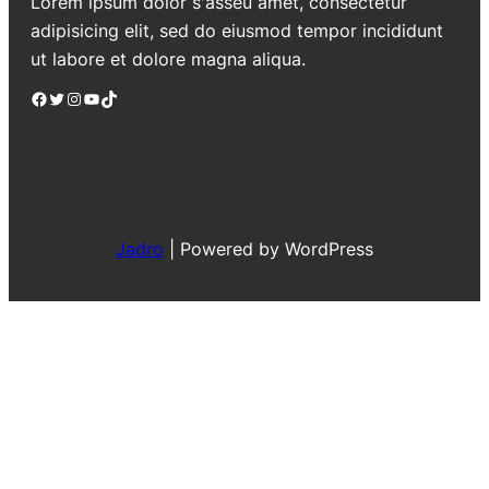
Lorem ipsum dolor s'asseu amet, consectetur
adipisicing elit, sed do eiusmod tempor incididunt
ut labore et dolore magna aliqua.
Facebook
Twitter
Instagram
YouTube
TikTok
Jadro
|
Powered by WordPress