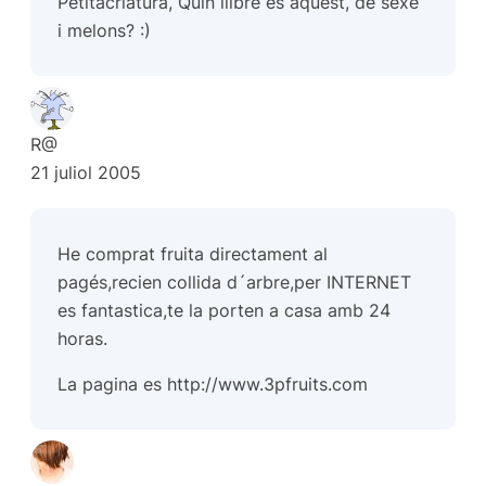
Petitacriatura, Quin llibre és aquest, de sexe
i melons? :)
R@
21 juliol 2005
He comprat fruita directament al
pagés,recien collida d´arbre,per INTERNET
es fantastica,te la porten a casa amb 24
horas.
La pagina es
http://www.3pfruits.com