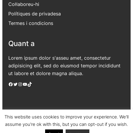
Col·laboreu-hi
Polítiques de privadesa
Termes i condicions
Quant a
Lorem ipsum dolor s'asseu amet, consectetur
adipisicing elit, sed do eiusmod tempor incididunt
ut labore et dolore magna aliqua.
Facebook
Twitter
Instagram
YouTube
TikTok
This website uses cookies to improve your experience. We'll
assume you're ok with this, but you can opt-out if you wish.
Jadro
|
Powered by WordPress