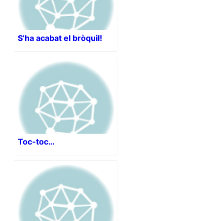
S’ha acabat el bròquil!
Toc-toc…