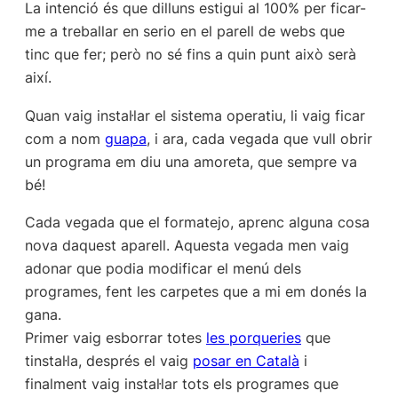
La intenció és que dilluns estigui al 100% per ficar-
me a treballar en serio en el parell de webs que
tinc que fer; però no sé fins a quin punt això serà
així.
Quan vaig instal·lar el sistema operatiu, li vaig ficar
com a nom 
guapa
, i ara, cada vegada que vull obrir
un programa em diu una amoreta, que sempre va
bé!
Cada vegada que el formatejo, aprenc alguna cosa
nova daquest aparell. Aquesta vegada men vaig
adonar que podia modificar el menú dels
programes, fent les carpetes que a mi em donés la
gana.
Primer vaig esborrar totes
les porqueries
que
tinstal·la, després el vaig
posar en Català
i
finalment vaig instal·lar tots els programes que