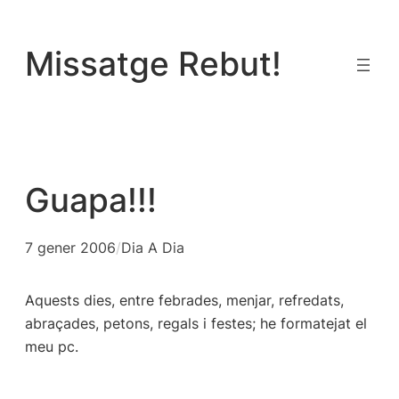
Vés
al
Missatge Rebut!
contingut
Guapa!!!
7 gener 2006
/
Dia A Dia
Aquests dies, entre febrades, menjar, refredats,
abraçades, petons, regals i festes; he formatejat el
meu pc.