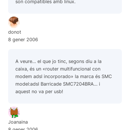
son compatibles amb linux.
donot
8 gener 2006
A veure… el que jo tinc, segons diu a la
caixa, és un «router multifuncional con
modem adsl incorporado» la marca és SMC
model:adsl Barricade SMC7204BRA… i
aquest no va per usb!
Joanaina
8 gener 2006