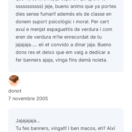
sssssssssss) jeje, bueno anims que ya portes
dies sense fumar!! ademés els de classe en
donem suport psicològic i moral. Per cert
avuí e menjat espaguettis de verdura i com
eren de verdura m’he enrecordat de tu
jajajaja….. eii et convido a dinar jaja. Bueno
dons res et deixo que em vaig a dedicar a
fer banners ajaja, vinga fins demà noieta.
donot
7 novembre 2005
Jajajajaja…
Tu fes banners, vinga!!! I ben macos, eh? Així