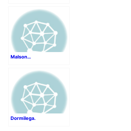
Malson…
Dormilega.