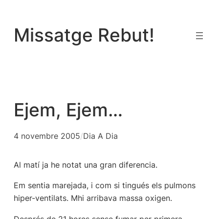
Vés
al
Missatge Rebut!
contingut
Ejem, Ejem…
4 novembre 2005
/
Dia A Dia
Al matí ja he notat una gran diferencia.
Em sentia marejada, i com si tingués els pulmons
hiper-ventilats. Mhi arribava massa oxigen.
Després de 21 hores sense fumar per primera