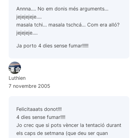
Annna…. No em donis més arguments…
jejejejeje….
masala tchi… masala tschcá… Com era alló?
jejejeje….
Ja porto 4 dies sense fumar!!!!!
Luthien
7 novembre 2005
Felicitaaats donot!!!
4 dies sense fumar!!!!
Jo crec que si pots vèncer la tentació durant
els caps de setmana (que deu ser quan