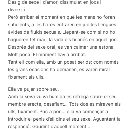
Desig de sexe i d’amor, dissimulat en jocs i
diversió.
Però arribar el moment en què les mans no foren
suficients, a les hores entraren en joc les llengües
àvides de fluids sexuals. Llepant-se com si no ho
hagueren fet mai i la vida els hi anés en aquell joc.
Després del sexe oral, es van calmar una estona.
Molt poca. El moment havia arribat.
Tant ell com ella, amb un posat seriós; com només
les grans ocasions ho demanen, es varen mirar
fixament als ulls.
Ella va pujar sobre seu.
Amb la seva vulva humida es refregà sobre el seu
membre erecte, desafiant… Tots dos es miraven els
ulls, fixament. Poc a poc… ella va començar a
introduir el penis d’ell dins el seu sexe. Aguantant la
respiració. Gaudint d’aquell moment…