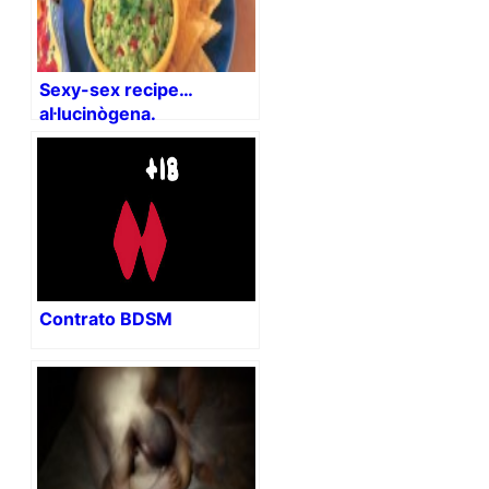
Sexy-sex recipe…
al·lucinògena.
Contrato BDSM