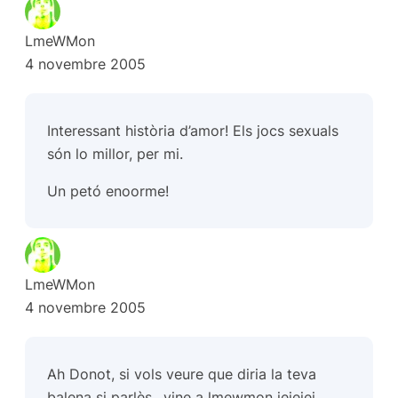
LmeWMon
4 novembre 2005
Interessant història d’amor! Els jocs sexuals
són lo millor, per mi.
Un petó enoorme!
LmeWMon
4 novembre 2005
Ah Donot, si vols veure que diria la teva
balena si parlès…vine a lmewmon jejejej