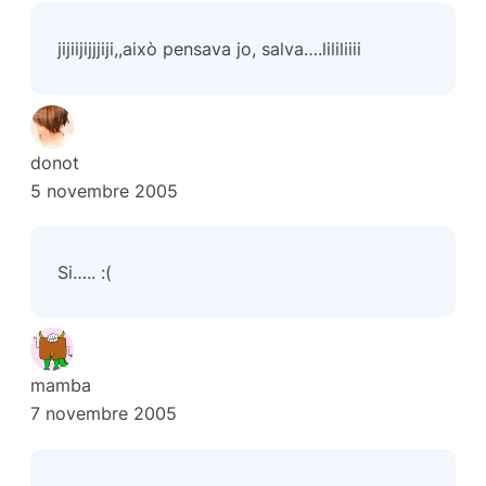
jijiijijjjiji,,això pensava jo, salva….lililiiii
donot
5 novembre 2005
Si….. :(
mamba
7 novembre 2005