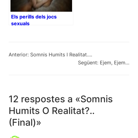
Els perills dels jocs
sexuals
Anterior:
Somnis Humits I Realitat….
Següent:
Ejem, Ejem…
12 respostes a «Somnis
Humits O Realitat?..
(Final)»