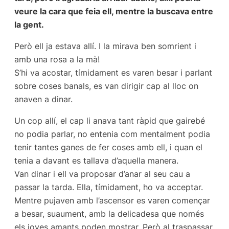
veure la cara que feia ell, mentre la buscava entre
la gent.
Però ell ja estava allí. I la mirava ben somrient i
amb una rosa a la mà!
S’hi va acostar, tímidament es varen besar i parlant
sobre coses banals, es van dirigir cap al lloc on
anaven a dinar.
Un cop allí, el cap li anava tant ràpid que gairebé
no podia parlar, no entenia com mentalment podia
tenir tantes ganes de fer coses amb ell, i quan el
tenia a davant es tallava d’aquella manera.
Van dinar i ell va proposar d’anar al seu cau a
passar la tarda. Ella, tímidament, ho va acceptar.
Mentre pujaven amb l’ascensor es varen començar
a besar, suaument, amb la delicadesa que només
els joves amants poden mostrar. Però al traspassar