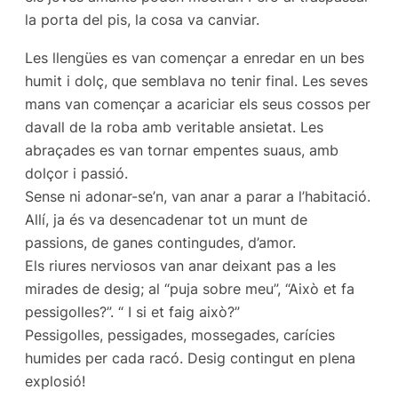
la porta del pis, la cosa va canviar.
Les llengües es van començar a enredar en un bes
humit i dolç, que semblava no tenir final. Les seves
mans van començar a acariciar els seus cossos per
davall de la roba amb veritable ansietat. Les
abraçades es van tornar empentes suaus, amb
dolçor i passió.
Sense ni adonar-se’n, van anar a parar a l’habitació.
Allí, ja és va desencadenar tot un munt de
passions, de ganes contingudes, d’amor.
Els riures nerviosos van anar deixant pas a les
mirades de desig; al “puja sobre meu”, “Això et fa
pessigolles?”. “ I si et faig això?”
Pessigolles, pessigades, mossegades, carícies
humides per cada racó. Desig contingut en plena
explosió!