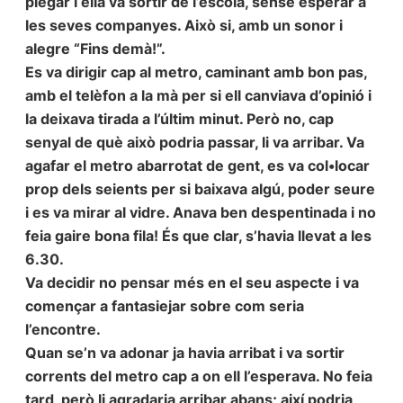
plegar i ella va sortir de l’escola, sense esperar a
les seves companyes. Això si, amb un sonor i
alegre “Fins demà!”.
Es va dirigir cap al metro, caminant amb bon pas,
amb el telèfon a la mà per si ell canviava d’opinió i
la deixava tirada a l’últim minut. Però no, cap
senyal de què això podria passar, li va arribar. Va
agafar el metro abarrotat de gent, es va col•locar
prop dels seients per si baixava algú, poder seure
i es va mirar al vidre. Anava ben despentinada i no
feia gaire bona fila! És que clar, s’havia llevat a les
6.30.
Va decidir no pensar més en el seu aspecte i va
començar a fantasiejar sobre com seria
l’encontre.
Quan se’n va adonar ja havia arribat i va sortir
corrents del metro cap a on ell l’esperava. No feia
tard, però li agradaria arribar abans; així podria