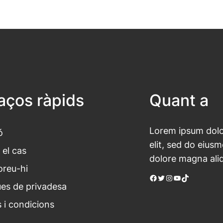
laços ràpids
Quant a
Lorem ipsum dolor
ó
elit, sed do eius
 el cas
dolore magna ali
oreu-hi
Facebook
Twitter
Instagram
YouTube
TikTok
ues de privadesa
 i condicions