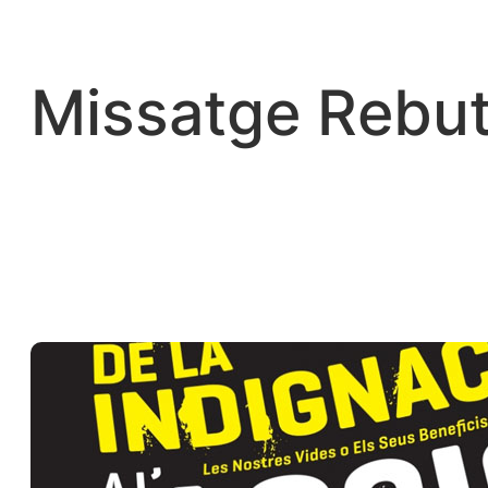
Vés
al
contingut
Missatge Rebut